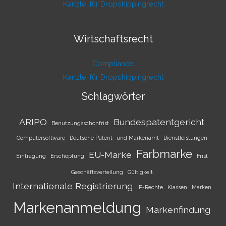
Kanzlei für Dropshippingrecht
Wirtschaftsrecht
Compliance
Kanzlei für Dropshippingrecht
Schlagwörter
ARIPO
Bundespatentgericht
Benutzungsschonfrist
Computersoftware
Deutsche Patent- und Markenamt
Dienstleistungen
Farbmarke
EU-Marke
Eintragung
Erschöpfung
Frist
Geschäftsverteilung
Gültigkeit
Internationale Registrierung
IP-Rechte
Klassen
Marken
Markenanmeldung
Markenfindung