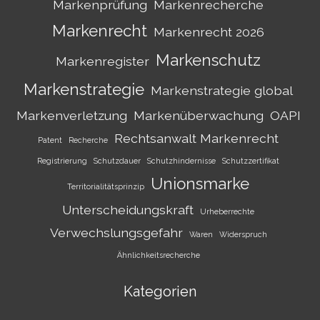
Markenprüfung
Markenrecherche
Markenrecht
Markenrecht 2026
Markenschutz
Markenregister
Markenstrategie
Markenstrategie global
Markenverletzung
Markenüberwachung
OAPI
Rechtsanwalt Markenrecht
Patent
Recherche
Registrierung
Schutzdauer
Schutzhindernisse
Schutzzertifikat
Unionsmarke
Territorialitätsprinzip
Unterscheidungskraft
Urheberrechte
Verwechslungsgefahr
Waren
Widerspruch
Ähnlichkeitsrecherche
Kategorien