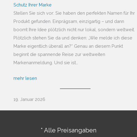
Schutz Ihrer Marke
Stellen Sie sich vor: Sie haben den perfekten Namen für Ihr
Produkt gefunden. Einprägsam, einzigartig – und dann
boomt Ihre Idee plötzlich nicht nur lokal, sondern weltweit.
Plötzlich stehen Sie da und denken: „Wie melde ich diese
Marke eigentlich überall an?“ Genau an diesem Punkt
beginnt die spannende Reise zur weltweiten
Markenanmeldung. Und sie ist…
mehr lesen
19. Januar 2026
* Alle Preisangaben