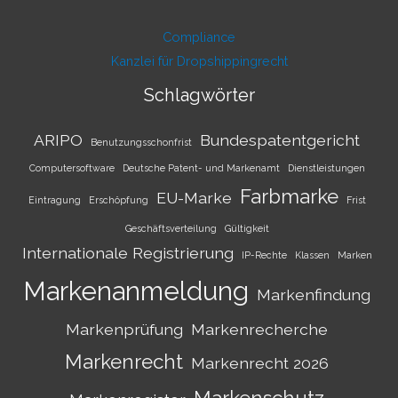
Compliance
Kanzlei für Dropshippingrecht
Schlagwörter
ARIPO
Bundespatentgericht
Benutzungsschonfrist
Computersoftware
Deutsche Patent- und Markenamt
Dienstleistungen
Farbmarke
EU-Marke
Eintragung
Erschöpfung
Frist
Geschäftsverteilung
Gültigkeit
Internationale Registrierung
IP-Rechte
Klassen
Marken
Markenanmeldung
Markenfindung
Markenprüfung
Markenrecherche
Markenrecht
Markenrecht 2026