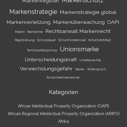
Markenschutz
Markenregister
Markenstrategie
Markenstrategie global
Markenverletzung
Markenüberwachung
OAPI
Rechtsanwalt Markenrecht
Patent
Recherche
Registrierung
Schutzdauer
Schutzhindernisse
Schutzzertifikat
Unionsmarke
Territorialitätsprinzip
Unterscheidungskraft
Urheberrechte
Verwechslungsgefahr
Waren
Widerspruch
Ähnlichkeitsrecherche
Kategorien
African Intellectual Property Organization (OAPI)
African Regional Intellectual Property Organization (ARIPO)
Afrika