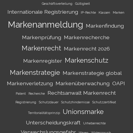
Geschäftsverteilung
Gültigkeit
Internationale Registrierung
IP-Rechte
Klassen
Marken
Markenanmeldung
Markenfindung
Markenprüfung
Markenrecherche
Markenrecht
Markenrecht 2026
Markenschutz
Markenregister
Markenstrategie
Markenstrategie global
Markenverletzung
Markenüberwachung
OAPI
Rechtsanwalt Markenrecht
Patent
Recherche
Registrierung
Schutzdauer
Schutzhindernisse
Schutzzertifikat
Unionsmarke
Territorialitätsprinzip
Unterscheidungskraft
Urheberrechte
Verwechslungsgefahr
Waren
Widerspruch