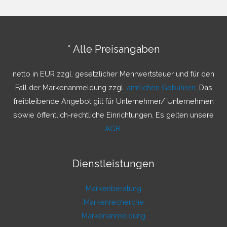
h
e
n
* Alle Preisangaben
n
a
netto in EUR zzgl. gesetzlicher Mehrwertsteuer und für den
c
Fall der Markenanmeldung zzgl.
amtlichen Gebühren
. Das
h
freibleibende Angebot gilt für Unternehmer/ Unternehmen
:
sowie öffentlich-rechtliche Einrichtungen. Es gelten unsere
AGB
.
Dienstleistungen
Markenberatung
Markenrecherche
Markenanmeldung