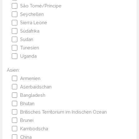
São Tomé/Príncipe
Seychellen
Sierra Leone
Südafrika
Sudan
Tunesien
Uganda
Asien:
Armenien
Aserbaidschan
Bangladesh
Bhutan
Britisches Territorium im Indischen Ozean
Brunei
Kambodscha
China