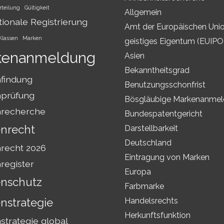
rteilung
Gültigkeit
Allgemein
tionale Registrierung
Amt der Europäischen Unio
Klassen
Marken
geistiges Eigentum (EUIPO
kenanmeldung
Asien
Bekanntheitsgrad
findung
Benutzungsschonfrist
prüfung
Bösgläubige Markenanme
recherche
Bundespatentgericht
nrecht
Darstellbarkeit
Deutschland
recht 2026
Eintragung von Marken
register
Europa
nschutz
Farbmarke
nstrategie
Handelsrechts
Herkunftsfunktion
trategie global