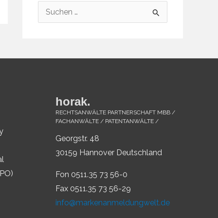
S
u
c
h
e
n
horak.
n
RECHTSANWÄLTE PARTNERSCHAFT MBB /
a
FACHANWÄLTE / PATENTANWÄLTE /
y
c
Georgstr. 48
h
30159 Hannover Deutschland
al
:
IPO)
Fon 0511.35 73 56-0
Fax 0511.35 73 56-29
info@markenanmeldungwelt.de