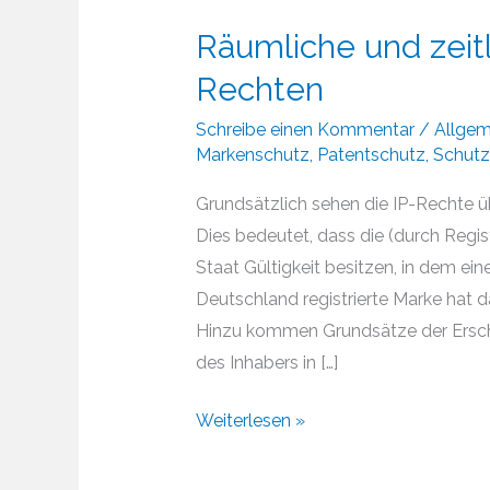
Räumliche und zeit
Rechten
Schreibe einen Kommentar
/
Allgem
Markenschutz
,
Patentschutz
,
Schutz
Grundsätzlich sehen die IP-Rechte übe
Dies bedeutet, dass die (durch Regi
Staat Gültigkeit besitzen, in dem e
Deutschland registrierte Marke hat d
Hinzu kommen Grundsätze der Ersc
des Inhabers in […]
Räumliche
Weiterlesen »
und
zeitliche