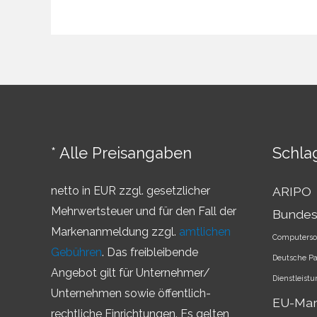
Begrenzung
von
IP-
Rechten
* Alle Preisangaben
Schla
netto in EUR zzgl. gesetzlicher
ARIPO
Mehrwertsteuer und für den Fall der
Bundes
Markenanmeldung zzgl.
amtlichen
Computerso
Gebühren
. Das freibleibende
Deutsche P
Angebot gilt für Unternehmer/
Dienstleist
Unternehmen sowie öffentlich-
EU-Ma
rechtliche Einrichtungen. Es gelten