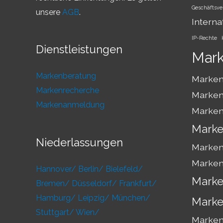
Geschäftsve
unsere
AGB
.
Interna
IP-Rechte
Dienstleistungen
Mar
Markenberatung
Marken
Markenrecherche
Marken
Markenanmeldung
Marken
Marke
Niederlassungen
Marken
Marken
Hannover/
Berlin/
Bielefeld/
Marke
Bremen/
Düsseldorf/
Frankfurt/
Hamburg/
Leipzig/
München/
Marke
Stuttgart/
Wien/
Markens