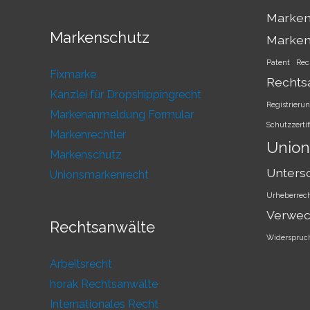
Marken
Markenschutz
Marke
Patent
Rec
Fixmarke
Rechts
Kanzlei für Dropshippingrecht
Registrieru
Markenanmeldung Formular
Schutzzertif
Markenrechtler
Union
Markenschutz
Unters
Unionsmarkenrecht
Urheberrec
Verwec
Rechtsanwälte
Widerspruc
Arbeitsrecht
horak Rechtsanwälte
Internationales Recht