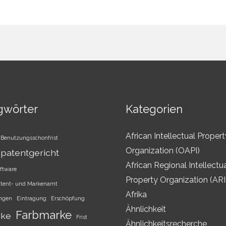
gwörter
Kategorien
African Intellectual Propert
Benutzungsschonfrist
Organization (OAPI)
patentgericht
African Regional Intellectu
ftware
Property Organization (AR
atent- und Markenamt
Afrika
ungen
Eintragung
Erschöpfung
Ähnlichkeit
Farbmarke
rke
Frist
Ähnlichkeitsrecherche