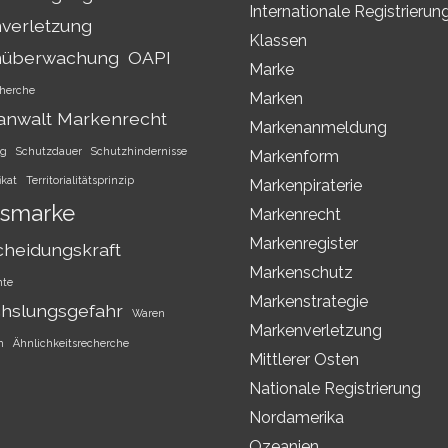
Internationale Registrierun
verletzung
Klassen
nüberwachung
OAPI
Marke
herche
Marken
anwalt Markenrecht
Markenanmeldung
ng
Schutzdauer
Schutzhindernisse
Markenform
ikat
Territorialitätsprinzip
Markenpiraterie
smarke
Markenrecht
Markenregister
cheidungskraft
Markenschutz
hte
Markenstrategie
hslungsgefahr
Waren
Markenverletzung
h
Ähnlichkeitsrecherche
Mittlerer Osten
Nationale Registrierung
Nordamerika
Ozeanien