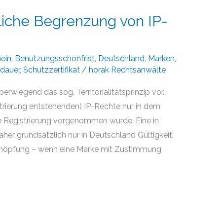
liche Begrenzung von IP-
ein
,
Benutzungsschonfrist
,
Deutschland
,
Marken
,
dauer
,
Schutzzertifikat
/
horak Rechtsanwälte
rwiegend das sog. Territorialitätsprinzip vor.
strierung entstehenden) IP-Rechte nur in dem
ine Registrierung vorgenommen wurde. Eine in
aher grundsätzlich nur in Deutschland Gültigkeit.
höpfung – wenn eine Marke mit Zustimmung