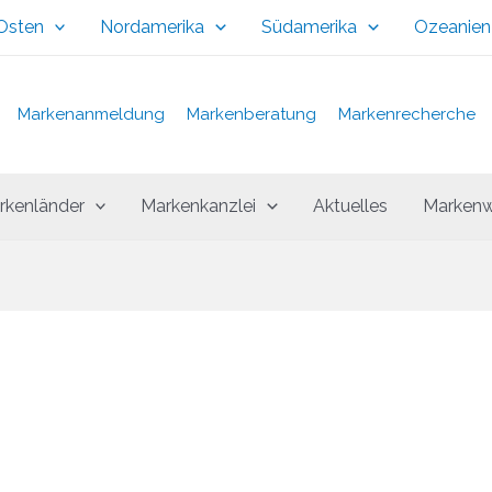
 Osten
Nordamerika
Südamerika
Ozeanien
Markenanmeldung
Markenberatung
Markenrecherche
rkenländer
Markenkanzlei
Aktuelles
Markenw