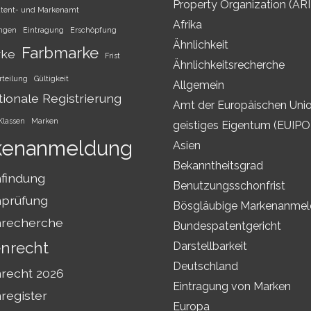
Property Organization (AR
atent- und Markenamt
Afrika
ungen
Eintragung
Erschöpfung
Ähnlichkeit
Farbmarke
rke
Frist
Ähnlichkeitsrecherche
rteilung
Gültigkeit
Allgemein
tionale Registrierung
Amt der Europäischen Unio
Klassen
Marken
geistiges Eigentum (EUIPO
kenanmeldung
Asien
Bekanntheitsgrad
findung
Benutzungsschonfrist
prüfung
Bösgläubige Markenanme
recherche
Bundespatentgericht
nrecht
Darstellbarkeit
Deutschland
recht 2026
Eintragung von Marken
register
Europa