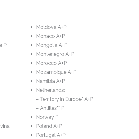
Moldova A+P
Monaco A+P
a P
Mongolia A+P
Montenegro A+P
Morocco A+P
Mozambique A+P
Namibia A+P
Netherlands:
– Territory in Europe* A+P
– Antilles** P
Norway P
vina
Poland A+P
Portugal A+P