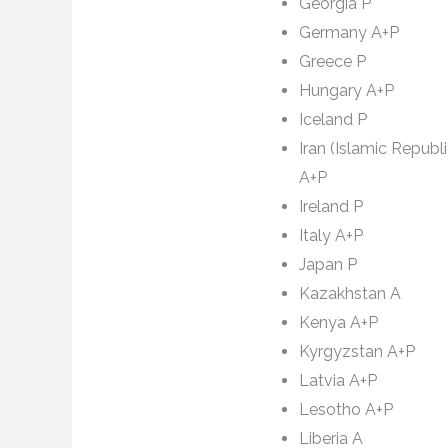
Georgia P
Germany A+P
Greece P
Hungary A+P
Iceland P
Iran (Islamic Republi
A+P
Ireland P
Italy A+P
Japan P
Kazakhstan A
Kenya A+P
Kyrgyzstan A+P
Latvia A+P
Lesotho A+P
Liberia A