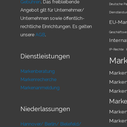
Gebühren
. Das freibleibende
Deutsche P
Angebot gilt für Unternehmer/
Dienstleist
Unternehmen sowie öffentlich-
EU-Ma
rechtliche Einrichtungen. Es gelten
Geschäftsve
unsere
AGB
.
Interna
IP-Rechte
Dienstleistungen
Mar
Markenberatung
Marken
Markenrecherche
Marken
Markenanmeldung
Marken
Marke
Niederlassungen
Marken
Marken
Hannover/
Berlin/
Bielefeld/