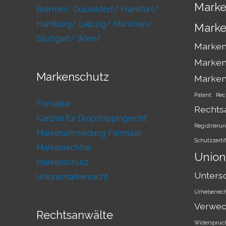
Marke
Bremen/
Düsseldorf/
Frankfurt/
Hamburg/
Leipzig/
München/
Marke
Stuttgart/
Wien/
Markens
Marken
Markenschutz
Marke
Patent
Rec
Fixmarke
Rechts
Kanzlei für Dropshippingrecht
Registrieru
Markenanmeldung Formular
Schutzzertif
Markenrechtler
Union
Markenschutz
Unters
Unionsmarkenrecht
Urheberrec
Verwec
Rechtsanwälte
Widerspruc