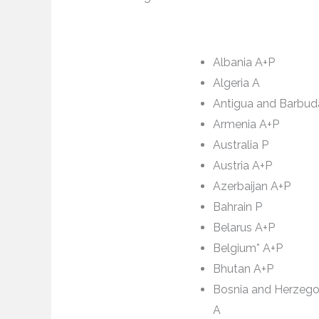
Albania A+P
Algeria A
Antigua and Barbud
Armenia A+P
Australia P
Austria A+P
Azerbaijan A+P
Bahrain P
Belarus A+P
Belgium* A+P
Bhutan A+P
Bosnia and Herzego
A