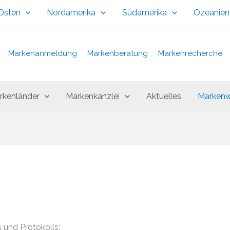
 Osten
Nordamerika
Südamerika
Ozeanien
Markenanmeldung
Markenberatung
Markenrecherche
rkenländer
Markenkanzlei
Aktuelles
Markenw
und Protokolls: