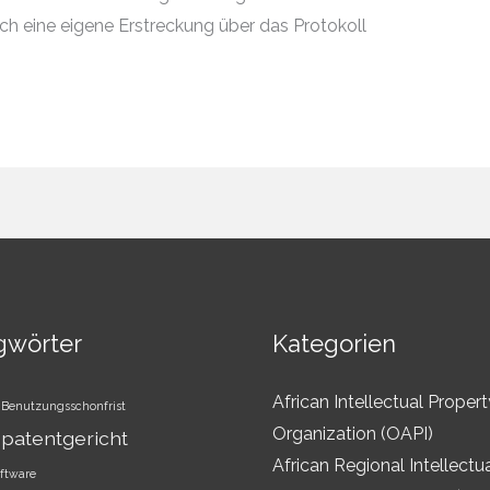
h eine eigene Erstreckung über das Protokoll
gwörter
Kategorien
African Intellectual Propert
Benutzungsschonfrist
Organization (OAPI)
patentgericht
African Regional Intellectu
ftware