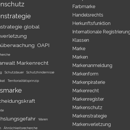
nschutz
Farbmarke
nstrategie
Handelsrechts
Herkunftsfunktion
trategie global
Internationale Registrierun
verletzung
Klassen
nüberwachung
OAPI
Marke
herche
Marken
anwalt Markenrecht
Markenanmeldung
ng
Schutzdauer
Schutzhindernisse
Markenform
ikat
Territorialitätsprinzip
Markenpiraterie
smarke
Markenrecht
Markenregister
cheidungskraft
Markenschutz
hte
Markenstrategie
hslungsgefahr
Waren
Markenverletzung
h
Ähnlichkeitsrecherche