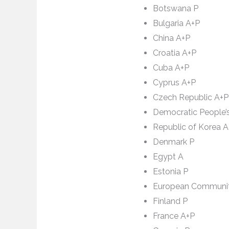
Botswana P
Bulgaria A+P
China A+P
Croatia A+P
Cuba A+P
Cyprus A+P
Czech Republic A+P
Democratic People’
Republic of Korea 
Denmark P
Egypt A
Estonia P
European Communi
Finland P
France A+P