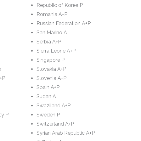
Republic of Korea P
Romania A+P
Russian Federation A+P
San Marino A
Serbia A+P
Sierra Leone A+P
Singapore P
s
Slovakia A+P
A+P
Slovenia A+P
Spain A+P
Sudan A
Swaziland A+P
ty P
Sweden P
Switzerland A+P
Syrian Arab Republic A+P