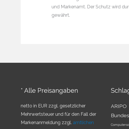
und Markenamt. Der Schutz wird durc
gewährt.
* Alle Preisangaben
Schla
netto in EUR zzgl. gesetzlicher
ARIPO
Mehrwertsteuer und für den Fall der
Bundes
Markenanmeldung zzgl.
amtlichen
Computerso