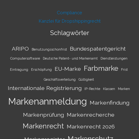
Compliance
Kanzlei für Dropshippingrecht
Schlagwörter
ARIPO
Bundespatentgericht
Benutzungsschonfrist
Computersoftware
Deutsche Patent- und Markenamt
Dienstleistungen
Farbmarke
EU-Marke
Eintragung
Erschöpfung
Frist
Geschäftsverteilung
Gültigkeit
Internationale Registrierung
IP-Rechte
Klassen
Marken
Markenanmeldung
Markenfindung
Markenprüfung
Markenrecherche
Markenrecht
Markenrecht 2026
Markenschutz