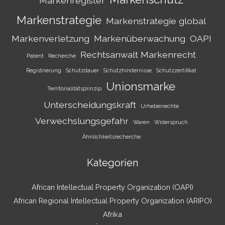
Markenregister
Markenstrategie
Markenstrategie global
Markenverletzung
Markenüberwachung
OAPI
Rechtsanwalt Markenrecht
Patent
Recherche
Registrierung
Schutzdauer
Schutzhindernisse
Schutzzertifikat
Unionsmarke
Territorialitätsprinzip
Unterscheidungskraft
Urheberrechte
Verwechslungsgefahr
Waren
Widerspruch
Ähnlichkeitsrecherche
Kategorien
African Intellectual Property Organization (OAPI)
African Regional Intellectual Property Organization (ARIPO)
Afrika