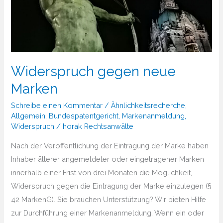
Widerspruch gegen neue
Marken
Schreibe einen Kommentar
/
Ähnlichkeitsrecherche
,
Allgemein
,
Bundespatentgericht
,
Markenanmeldung
,
Widerspruch
/
horak Rechtsanwälte
Nach der Veröffentlichung der Eintragung der Marke haben
Inhaber älterer angemeldeter oder eingetragener Marken
innerhalb einer Frist von drei Monaten die Möglichkeit,
Widerspruch gegen die Eintragung der Marke einzulegen (§
42 MarkenG). Sie brauchen Unterstützung?​ Wir bieten Hilfe
zur Durchführung einer Markenanmeldung. Wenn ein oder