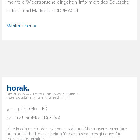
mehrere Widersprüche eingehen, informiert das Deutsche
Patent- und Markenamt (DPMA) […]
Widerspruch
Weiterlesen »
gegen
neue
Marken
horak.
RECHTSANWÄLTE PARTNERSCHAFT MBB /
FACHANWÄLTE / PATENTANWÄLTE /
9 – 13 Uhr (Mo – Fr)
14 – 17 Uhr (Mo – Di + Do)
Bitte beachten Sie, dass wir per E-Mail und über unsere Formulare
auch ausserhalb dieser Zeiten für Sie da sind. Dies gilt auch für
individuelle Termine.