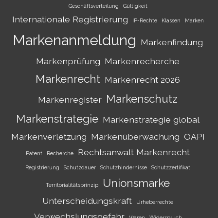
Geschäftsverteilung
Gültigkeit
Internationale Registrierung
IP-Rechte
Klassen
Marken
Markenanmeldung
Markenfindung
Markenprüfung
Markenrecherche
Markenrecht
Markenrecht 2026
Markenschutz
Markenregister
Markenstrategie
Markenstrategie global
Markenverletzung
Markenüberwachung
OAPI
Rechtsanwalt Markenrecht
Patent
Recherche
Registrierung
Schutzdauer
Schutzhindernisse
Schutzzertifikat
Unionsmarke
Territorialitätsprinzip
Unterscheidungskraft
Urheberrechte
Verwechslungsgefahr
Waren
Widerspruch