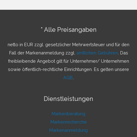
h
e
n
* Alle Preisangaben
n
a
netto in EUR zzgl. gesetzlicher Mehrwertsteuer und für den
c
Fall der Markenanmeldung zzgl.
amtlichen Gebühren
. Das
h
freibleibende Angebot gilt für Unternehmer/ Unternehmen
:
sowie öffentlich-rechtliche Einrichtungen. Es gelten unsere
AGB
.
Dienstleistungen
Markenberatung
Markenrecherche
Markenanmeldung