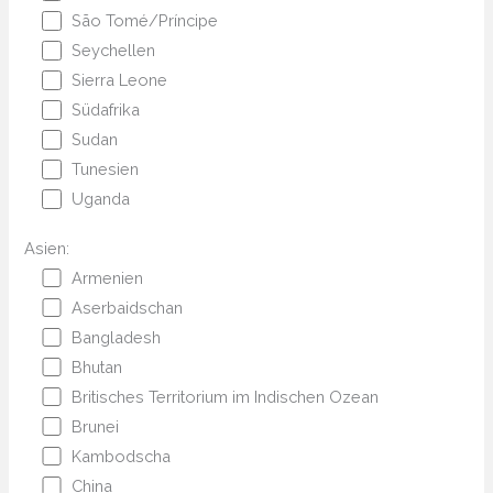
São Tomé/Príncipe
Seychellen
Sierra Leone
Südafrika
Sudan
Tunesien
Uganda
Asien:
Armenien
Aserbaidschan
Bangladesh
Bhutan
Britisches Territorium im Indischen Ozean
Brunei
Kambodscha
China