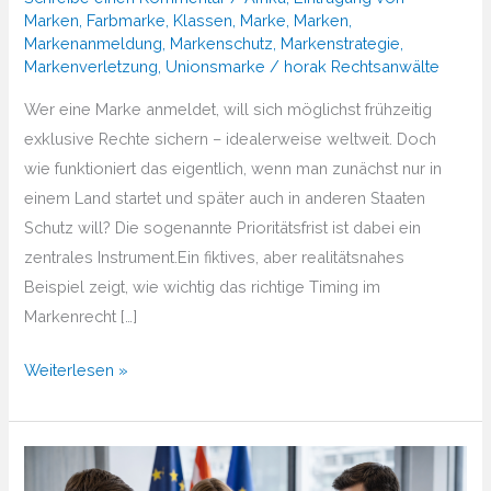
Marken
,
Farbmarke
,
Klassen
,
Marke
,
Marken
,
Markenanmeldung
,
Markenschutz
,
Markenstrategie
,
Markenverletzung
,
Unionsmarke
/
horak Rechtsanwälte
Wer eine Marke anmeldet, will sich möglichst frühzeitig
exklusive Rechte sichern – idealerweise weltweit. Doch
wie funktioniert das eigentlich, wenn man zunächst nur in
einem Land startet und später auch in anderen Staaten
Schutz will? Die sogenannte Prioritätsfrist ist dabei ein
zentrales Instrument.Ein fiktives, aber realitätsnahes
Beispiel zeigt, wie wichtig das richtige Timing im
Markenrecht […]
Markenrecht
Weiterlesen »
mit
Frist:
Was
bedeutet