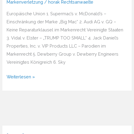
Markenverletzung
/
horak Rechtsanwaelte
Europäische Union 1. Supermac’s v. McDonald’s –
Einschränkung der Marke „Big Mac“ 2. Audi AG v. GQ –
Keine Reparaturklausel im Markenrecht Vereinigte Staaten
3. Vidal v. Elster – „TRUMP TOO SMALL“ 4. Jack Daniel’s
Properties, Inc. v. VIP Products LLC – Parodien im
Markenrecht 5. Dewberry Group v. Dewberry Engineers
Vereinigtes Königreich 6. Sky
Entwicklung
Weiterlesen »
der
Rechtssprechung
im
internationalen
Markenrecht