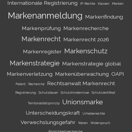
Internationale Registrierung
IP-Rechte
Klassen
Marken
Markenanmeldung
Markenfindung
Markenprüfung
Markenrecherche
Markenrecht
Markenrecht 2026
Markenschutz
Markenregister
Markenstrategie
Markenstrategie global
Markenverletzung
Markenüberwachung
OAPI
Rechtsanwalt Markenrecht
Patent
Recherche
Registrierung
Schutzdauer
Schutzhindernisse
Schutzzertifikat
Unionsmarke
Territorialitätsprinzip
Unterscheidungskraft
Urheberrechte
Verwechslungsgefahr
Waren
Widerspruch
Ähnlichkeitsrecherche