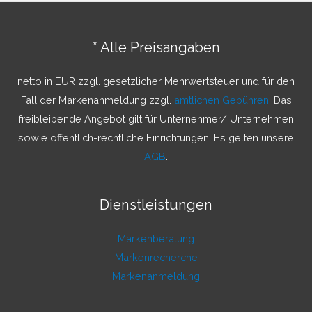
e
n
* Alle Preisangaben
n
a
netto in EUR zzgl. gesetzlicher Mehrwertsteuer und für den
c
Fall der Markenanmeldung zzgl.
amtlichen Gebühren
. Das
h
freibleibende Angebot gilt für Unternehmer/ Unternehmen
:
sowie öffentlich-rechtliche Einrichtungen. Es gelten unsere
AGB
.
Dienstleistungen
Markenberatung
Markenrecherche
Markenanmeldung