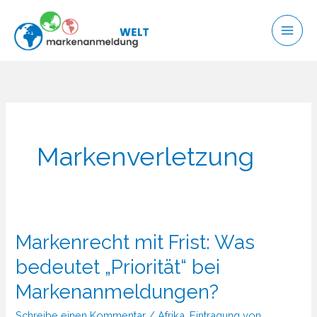
Zum
Inhalt
springen
Markenverletzung
Markenrecht mit Frist: Was
bedeutet „Priorität“ bei
Markenanmeldungen?
Schreibe einen Kommentar
/
Afrika
,
Eintragung von