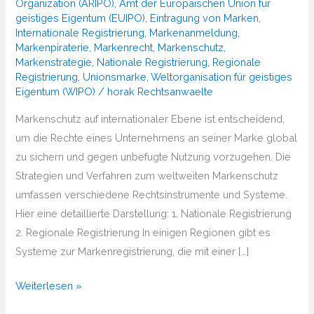
Organization (ARIPO)
,
Amt der Europäischen Union für
geistiges Eigentum (EUIPO)
,
Eintragung von Marken
,
Internationale Registrierung
,
Markenanmeldung
,
Markenpiraterie
,
Markenrecht
,
Markenschutz
,
Markenstrategie
,
Nationale Registrierung
,
Regionale
Registrierung
,
Unionsmarke
,
Weltorganisation für geistiges
Eigentum (WIPO)
/
horak Rechtsanwaelte
Markenschutz auf internationaler Ebene ist entscheidend,
um die Rechte eines Unternehmens an seiner Marke global
zu sichern und gegen unbefugte Nutzung vorzugehen. Die
Strategien und Verfahren zum weltweiten Markenschutz
umfassen verschiedene Rechtsinstrumente und Systeme.
Hier eine detaillierte Darstellung: 1. Nationale Registrierung
2. Regionale Registrierung In einigen Regionen gibt es
Systeme zur Markenregistrierung, die mit einer […]
Wie
Weiterlesen »
lassen