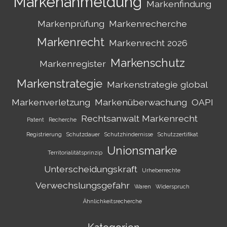
Markenanmeldung
Markenfindung
Markenprüfung
Markenrecherche
Markenrecht
Markenrecht 2026
Markenschutz
Markenregister
Markenstrategie
Markenstrategie global
Markenverletzung
Markenüberwachung
OAPI
Rechtsanwalt Markenrecht
Patent
Recherche
Registrierung
Schutzdauer
Schutzhindernisse
Schutzzertifikat
Unionsmarke
Territorialitätsprinzip
Unterscheidungskraft
Urheberrechte
Verwechslungsgefahr
Waren
Widerspruch
Ähnlichkeitsrecherche