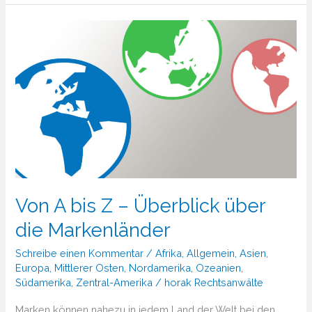
sich
Marken
weltweit
schützen?
Von A bis Z – Überblick über
die Markenländer
Schreibe einen Kommentar
/
Afrika
,
Allgemein
,
Asien
,
Europa
,
Mittlerer Osten
,
Nordamerika
,
Ozeanien
,
Südamerika
,
Zentral-Amerika
/
horak Rechtsanwälte
Marken können nahezu in jedem Land der Welt bei den