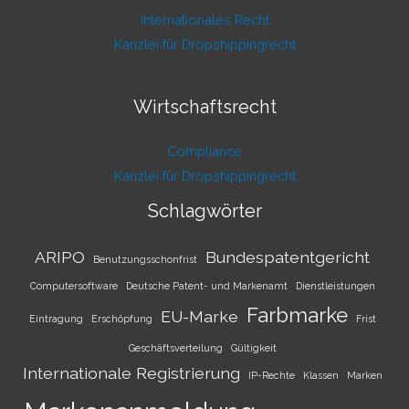
Internationales Recht
Kanzlei für Dropshippingrecht
Wirtschaftsrecht
Compliance
Kanzlei für Dropshippingrecht
Schlagwörter
ARIPO
Bundespatentgericht
Benutzungsschonfrist
Computersoftware
Deutsche Patent- und Markenamt
Dienstleistungen
Farbmarke
EU-Marke
Eintragung
Erschöpfung
Frist
Geschäftsverteilung
Gültigkeit
Internationale Registrierung
IP-Rechte
Klassen
Marken