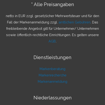
n
* Alle Preisangaben
n
a
netto in EUR zzgl. gesetzlicher Mehrwertsteuer und für den
c
Fall der Markenanmeldung zzgl.
amtlichen Gebühren
. Das
h
freibleibende Angebot gilt für Unternehmer/ Unternehmen
:
sowie öffentlich-rechtliche Einrichtungen. Es gelten unsere
AGB
.
Dienstleistungen
Markenberatung
Markenrecherche
Markenanmeldung
Niederlassungen