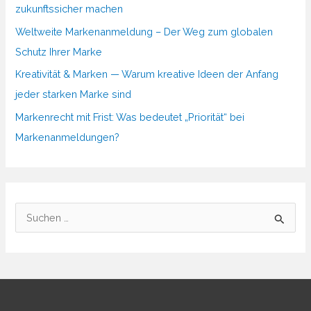
zukunftssicher machen
Weltweite Markenanmeldung – Der Weg zum globalen
Schutz Ihrer Marke
Kreativität & Marken — Warum kreative Ideen der Anfang
jeder starken Marke sind
Markenrecht mit Frist: Was bedeutet „Priorität“ bei
Markenanmeldungen?
S
u
c
h
e