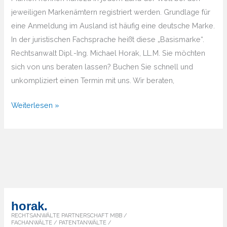
jeweiligen Markenämtern registriert werden. Grundlage für
eine Anmeldung im Ausland ist häufig eine deutsche Marke.
In der juristischen Fachsprache heißt diese „Basismarke“.
Rechtsanwalt Dipl.-Ing. Michael Horak, LL.M. Sie möchten
sich von uns beraten lassen? Buchen Sie schnell und
unkompliziert einen Termin mit uns. Wir beraten,
Von
Weiterlesen »
A
bis
Z
–
Überblick
über
die
horak.
Markenländer
RECHTSANWÄLTE PARTNERSCHAFT MBB /
FACHANWÄLTE / PATENTANWÄLTE /