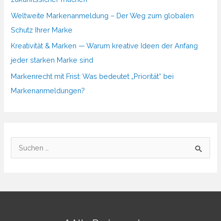
Weltweite Markenanmeldung – Der Weg zum globalen
Schutz Ihrer Marke
Kreativität & Marken — Warum kreative Ideen der Anfang
jeder starken Marke sind
Markenrecht mit Frist: Was bedeutet „Priorität“ bei
Markenanmeldungen?
S
u
c
h
e
n