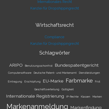
Internationales Recht
Kanzlei für Dropshippingrecht
Wirtschaftsrecht
Compliance
Kanzlei für Dropshippingrecht
Schlagwörter
ARIPO
Bundespatentgericht
Benutzungsschonfrist
Computersoftware
Deutsche Patent- und Markenamt
Dienstleistungen
Farbmarke
EU-Marke
Eintragung
Erschöpfung
Frist
Geschäftsverteilung
Gültigkeit
Internationale Registrierung
IP-Rechte
Klassen
Marken
Markenanmeldung
Markenfindung