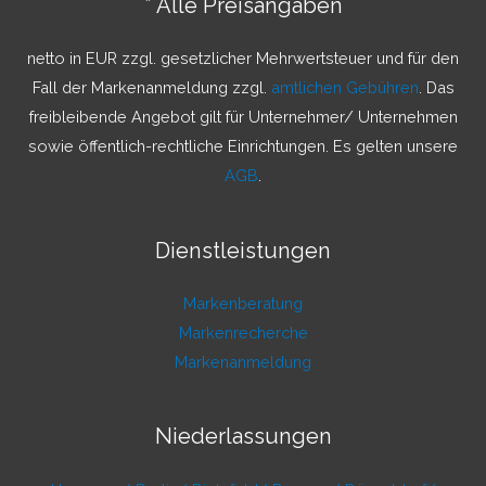
* Alle Preisangaben
n
a
netto in EUR zzgl. gesetzlicher Mehrwertsteuer und für den
c
Fall der Markenanmeldung zzgl.
amtlichen Gebühren
. Das
h
freibleibende Angebot gilt für Unternehmer/ Unternehmen
:
sowie öffentlich-rechtliche Einrichtungen. Es gelten unsere
AGB
.
Dienstleistungen
Markenberatung
Markenrecherche
Markenanmeldung
Niederlassungen