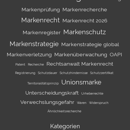
Markenprüfung
Markenrecherche
Markenrecht
Markenrecht 2026
Markenschutz
Markenregister
Markenstrategie
Markenstrategie global
Markenverletzung
Markenüberwachung
OAPI
Rechtsanwalt Markenrecht
Patent
Recherche
Registrierung
Schutzdauer
Schutzhindernisse
Schutzzertifikat
Unionsmarke
Territorialitätsprinzip
Unterscheidungskraft
Urheberrechte
Verwechslungsgefahr
Waren
Widerspruch
Ähnlichkeitsrecherche
Kategorien