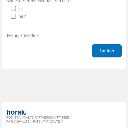
Sind Sie bereits Mandant bei uns?
ja
nein
Termin anfordern
Bitte lasse dieses Feld leer.
horak.
RECHTSANWÄLTE PARTNERSCHAFT MBB /
FACHANWÄLTE / PATENTANWÄLTE /