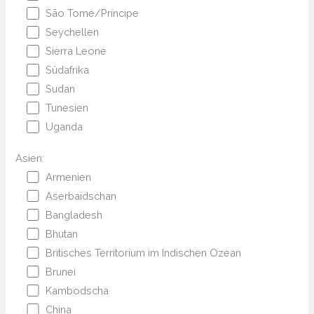
São Tomé/Príncipe
Seychellen
Sierra Leone
Südafrika
Sudan
Tunesien
Uganda
Asien:
Armenien
Aserbaidschan
Bangladesh
Bhutan
Britisches Territorium im Indischen Ozean
Brunei
Kambodscha
China