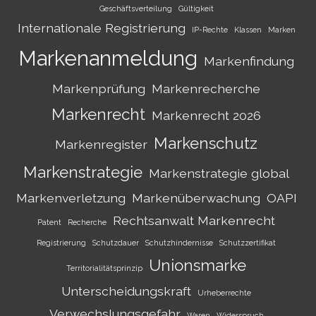
Geschäftsverteilung
Gültigkeit
Internationale Registrierung
IP-Rechte
Klassen
Marken
Markenanmeldung
Markenfindung
Markenprüfung
Markenrecherche
Markenrecht
Markenrecht 2026
Markenschutz
Markenregister
Markenstrategie
Markenstrategie global
Markenverletzung
Markenüberwachung
OAPI
Rechtsanwalt Markenrecht
Patent
Recherche
Registrierung
Schutzdauer
Schutzhindernisse
Schutzzertifikat
Unionsmarke
Territorialitätsprinzip
Unterscheidungskraft
Urheberrechte
Verwechslungsgefahr
Waren
Widerspruch