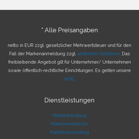
h
e
n
* Alle Preisangaben
n
a
netto in EUR zzgl. gesetzlicher Mehrwertsteuer und für den
c
Fall der Markenanmeldung zzgl.
amtlichen Gebühren
. Das
h
freibleibende Angebot gilt für Unternehmer/ Unternehmen
:
sowie öffentlich-rechtliche Einrichtungen. Es gelten unsere
AGB
.
Dienstleistungen
Markenberatung
Markenrecherche
Markenanmeldung