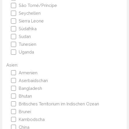
São Tomé/Príncipe
Seychellen
Sierra Leone
Südafrika
Sudan
Tunesien
Uganda
Asien:
Armenien
Aserbaidschan
Bangladesh
Bhutan
Britisches Territorium im Indischen Ozean
Brunei
Kambodscha
China