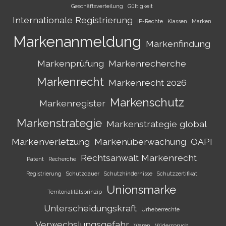
Geschäftsverteilung
Gültigkeit
Internationale Registrierung
IP-Rechte
Klassen
Marken
Markenanmeldung
Markenfindung
Markenprüfung
Markenrecherche
Markenrecht
Markenrecht 2026
Markenschutz
Markenregister
Markenstrategie
Markenstrategie global
Markenverletzung
Markenüberwachung
OAPI
Rechtsanwalt Markenrecht
Patent
Recherche
Registrierung
Schutzdauer
Schutzhindernisse
Schutzzertifikat
Unionsmarke
Territorialitätsprinzip
Unterscheidungskraft
Urheberrechte
Verwechslungsgefahr
Waren
Widerspruch