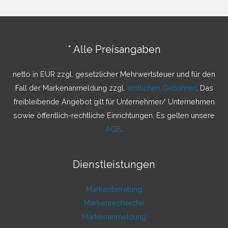
h
e
n
* Alle Preisangaben
n
a
netto in EUR zzgl. gesetzlicher Mehrwertsteuer und für den
c
Fall der Markenanmeldung zzgl.
amtlichen Gebühren
. Das
h
freibleibende Angebot gilt für Unternehmer/ Unternehmen
:
sowie öffentlich-rechtliche Einrichtungen. Es gelten unsere
AGB
.
Dienstleistungen
Markenberatung
Markenrecherche
Markenanmeldung