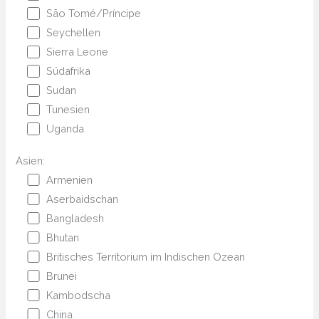
São Tomé/Príncipe
Seychellen
Sierra Leone
Südafrika
Sudan
Tunesien
Uganda
Asien:
Armenien
Aserbaidschan
Bangladesh
Bhutan
Britisches Territorium im Indischen Ozean
Brunei
Kambodscha
China