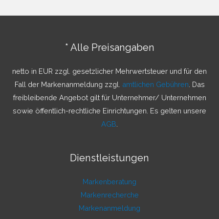
h
e
n
* Alle Preisangaben
n
a
netto in EUR zzgl. gesetzlicher Mehrwertsteuer und für den
c
Fall der Markenanmeldung zzgl.
amtlichen Gebühren
. Das
h
freibleibende Angebot gilt für Unternehmer/ Unternehmen
:
sowie öffentlich-rechtliche Einrichtungen. Es gelten unsere
AGB
.
Dienstleistungen
Markenberatung
Markenrecherche
Markenanmeldung