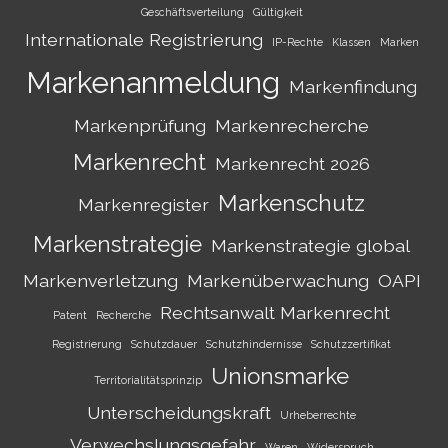
Geschäftsverteilung
Gültigkeit
Internationale Registrierung
IP-Rechte
Klassen
Marken
Markenanmeldung
Markenfindung
Markenprüfung
Markenrecherche
Markenrecht
Markenrecht 2026
Markenschutz
Markenregister
Markenstrategie
Markenstrategie global
Markenverletzung
Markenüberwachung
OAPI
Rechtsanwalt Markenrecht
Patent
Recherche
Registrierung
Schutzdauer
Schutzhindernisse
Schutzzertifikat
Unionsmarke
Territorialitätsprinzip
Unterscheidungskraft
Urheberrechte
Verwechslungsgefahr
Waren
Widerspruch