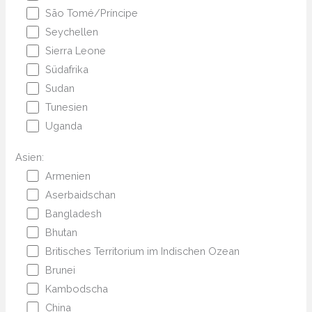
São Tomé/Príncipe
Seychellen
Sierra Leone
Südafrika
Sudan
Tunesien
Uganda
Asien:
Armenien
Aserbaidschan
Bangladesh
Bhutan
Britisches Territorium im Indischen Ozean
Brunei
Kambodscha
China