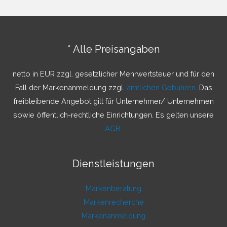
h
e
n
* Alle Preisangaben
n
a
netto in EUR zzgl. gesetzlicher Mehrwertsteuer und für den
c
Fall der Markenanmeldung zzgl.
amtlichen Gebühren
. Das
h
freibleibende Angebot gilt für Unternehmer/ Unternehmen
:
sowie öffentlich-rechtliche Einrichtungen. Es gelten unsere
AGB
.
Dienstleistungen
Markenberatung
Markenrecherche
Markenanmeldung