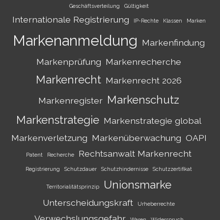
Geschäftsverteilung
Gültigkeit
Internationale Registrierung
IP-Rechte
Klassen
Marken
Markenanmeldung
Markenfindung
Markenprüfung
Markenrecherche
Markenrecht
Markenrecht 2026
Markenschutz
Markenregister
Markenstrategie
Markenstrategie global
Markenverletzung
Markenüberwachung
OAPI
Rechtsanwalt Markenrecht
Patent
Recherche
Registrierung
Schutzdauer
Schutzhindernisse
Schutzzertifikat
Unionsmarke
Territorialitätsprinzip
Unterscheidungskraft
Urheberrechte
Verwechslungsgefahr
Waren
Widerspruch