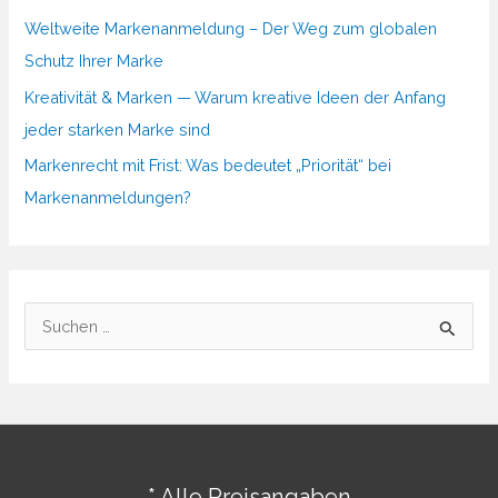
Weltweite Markenanmeldung – Der Weg zum globalen
Schutz Ihrer Marke
Kreativität & Marken — Warum kreative Ideen der Anfang
jeder starken Marke sind
Markenrecht mit Frist: Was bedeutet „Priorität“ bei
Markenanmeldungen?
S
u
c
h
e
n
* Alle Preisangaben