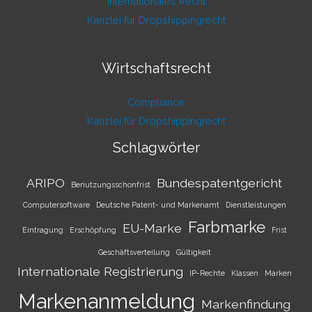
Internationales Recht
Kanzlei für Dropshippingrecht
Wirtschaftsrecht
Compliance
Kanzlei für Dropshippingrecht
Schlagwörter
ARIPO
Bundespatentgericht
Benutzungsschonfrist
Computersoftware
Deutsche Patent- und Markenamt
Dienstleistungen
Farbmarke
EU-Marke
Eintragung
Erschöpfung
Frist
Geschäftsverteilung
Gültigkeit
Internationale Registrierung
IP-Rechte
Klassen
Marken
Markenanmeldung
Markenfindung