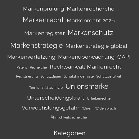
Markenprüfung
Markenrecherche
Markenrecht
Markenrecht 2026
Markenschutz
Markenregister
Markenstrategie
Markenstrategie global
Markenverletzung
Markenüberwachung
OAPI
Rechtsanwalt Markenrecht
Patent
Recherche
Registrierung
Schutzdauer
Schutzhindernisse
Schutzzertifikat
Unionsmarke
Territorialitätsprinzip
Unterscheidungskraft
Urheberrechte
Verwechslungsgefahr
Waren
Widerspruch
Ähnlichkeitsrecherche
Kategorien