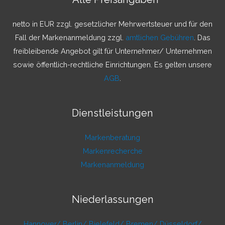
n
a
netto in EUR zzgl. gesetzlicher Mehrwertsteuer und für den
c
Fall der Markenanmeldung zzgl.
amtlichen Gebühren
. Das
h
freibleibende Angebot gilt für Unternehmer/ Unternehmen
:
sowie öffentlich-rechtliche Einrichtungen. Es gelten unsere
AGB
.
Dienstleistungen
Markenberatung
Markenrecherche
Markenanmeldung
Niederlassungen
Hannover/
Berlin/
Bielefeld/
Bremen/
Düsseldorf/