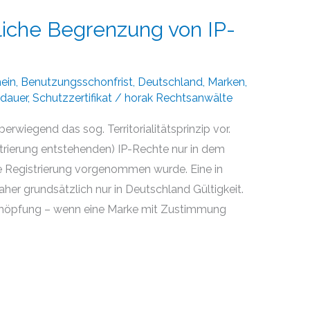
liche Begrenzung von IP-
ein
,
Benutzungsschonfrist
,
Deutschland
,
Marken
,
dauer
,
Schutzzertifikat
/
horak Rechtsanwälte
rwiegend das sog. Territorialitätsprinzip vor.
strierung entstehenden) IP-Rechte nur in dem
ine Registrierung vorgenommen wurde. Eine in
aher grundsätzlich nur in Deutschland Gültigkeit.
höpfung – wenn eine Marke mit Zustimmung