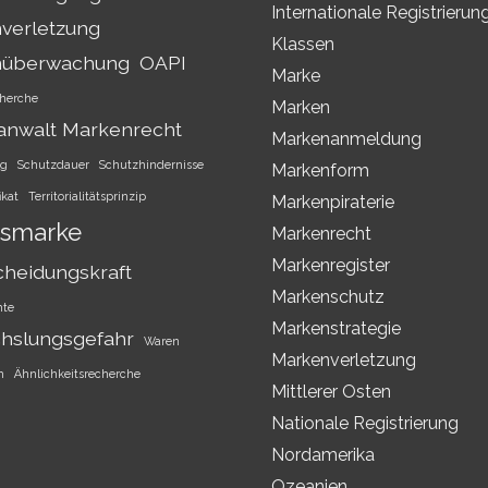
Internationale Registrierun
verletzung
Klassen
nüberwachung
OAPI
Marke
herche
Marken
anwalt Markenrecht
Markenanmeldung
ng
Schutzdauer
Schutzhindernisse
Markenform
ikat
Territorialitätsprinzip
Markenpiraterie
smarke
Markenrecht
Markenregister
cheidungskraft
Markenschutz
hte
Markenstrategie
hslungsgefahr
Waren
Markenverletzung
h
Ähnlichkeitsrecherche
Mittlerer Osten
Nationale Registrierung
Nordamerika
Ozeanien