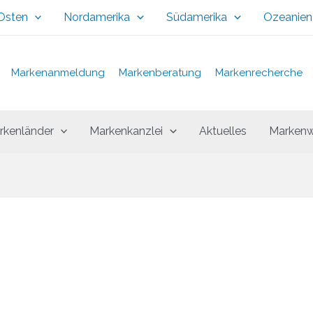
 Osten
Nordamerika
Südamerika
Ozeanien
Markenanmeldung
Markenberatung
Markenrecherche
rkenländer
Markenkanzlei
Aktuelles
Markenw