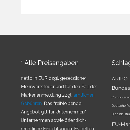
Begrenzung
von
IP-
Rechten
* Alle Preisangaben
Schla
netto in EUR zzgl. gesetzlicher
ARIPO
Mehrwertsteuer und für den Fall der
Bundes
Markenanmeldung zzgl.
amtlichen
Computerso
Gebühren
. Das freibleibende
Deutsche P
Angebot gilt für Unternehmer/
Dienstleist
Unternehmen sowie öffentlich-
EU-Ma
rechtliche Einrichtungen. Es gelten