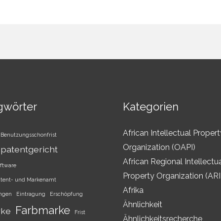
gwörter
Kategorien
African Intellectual Propert
Benutzungsschonfrist
Organization (OAPI)
patentgericht
African Regional Intellectu
ftware
Property Organization (AR
atent- und Markenamt
Afrika
ungen
Eintragung
Erschöpfung
Ähnlichkeit
Farbmarke
rke
Frist
Ähnlichkeitsrecherche