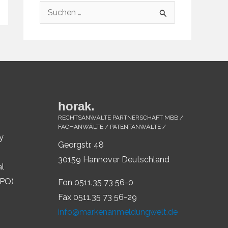
S
u
c
h
e
n
horak.
n
RECHTSANWÄLTE PARTNERSCHAFT MBB /
a
FACHANWÄLTE / PATENTANWÄLTE /
y
c
Georgstr. 48
h
30159 Hannover Deutschland
al
:
IPO)
Fon 0511.35 73 56-0
Fax 0511.35 73 56-29
info@markenanmeldungwelt.de