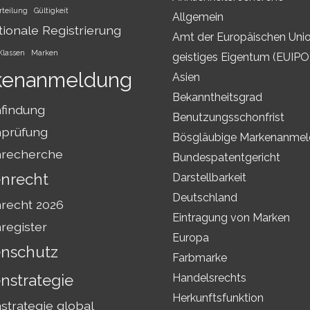
rteilung
Gültigkeit
Allgemein
tionale Registrierung
Amt der Europäischen Unio
Klassen
Marken
geistiges Eigentum (EUIPO
kenanmeldung
Asien
Bekanntheitsgrad
findung
Benutzungsschonfrist
prüfung
Bösgläubige Markenanme
recherche
Bundespatentgericht
nrecht
Darstellbarkeit
Deutschland
recht 2026
Eintragung von Marken
register
Europa
nschutz
Farbmarke
nstrategie
Handelsrechts
Herkunftsfunktion
trategie global