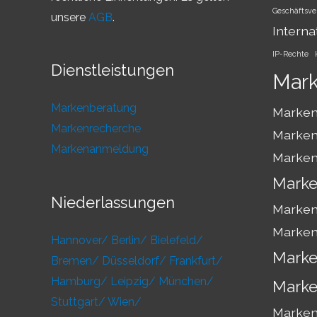
Geschäftsve
unsere
AGB
.
Interna
IP-Rechte
Dienstleistungen
Mar
Markenberatung
Marken
Markenrecherche
Marken
Markenanmeldung
Marken
Marke
Niederlassungen
Marken
Marken
Hannover/
Berlin/
Bielefeld/
Marke
Bremen/
Düsseldorf/
Frankfurt/
Hamburg/
Leipzig/
München/
Marke
Stuttgart/
Wien/
Markens