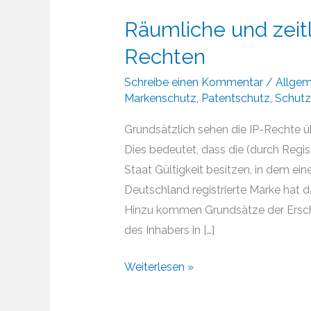
Räumliche und zeit
Rechten
Schreibe einen Kommentar
/
Allgem
Markenschutz
,
Patentschutz
,
Schutz
Grundsätzlich sehen die IP-Rechte übe
Dies bedeutet, dass die (durch Regi
Staat Gültigkeit besitzen, in dem e
Deutschland registrierte Marke hat d
Hinzu kommen Grundsätze der Ersc
des Inhabers in […]
Räumliche
Weiterlesen »
und
zeitliche