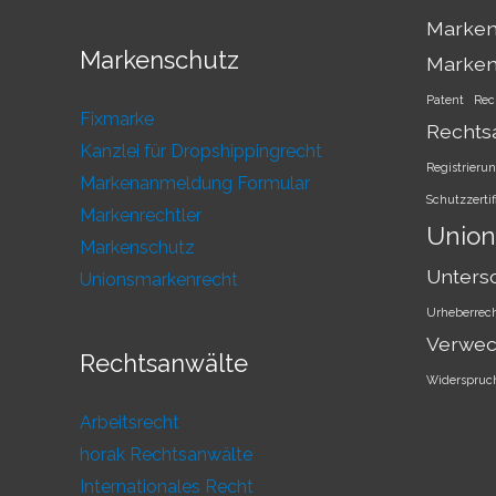
Marken
Markenschutz
Marke
Patent
Rec
Fixmarke
Rechts
Kanzlei für Dropshippingrecht
Registrieru
Markenanmeldung Formular
Schutzzertif
Markenrechtler
Union
Markenschutz
Unters
Unionsmarkenrecht
Urheberrec
Verwec
Rechtsanwälte
Widerspruc
Arbeitsrecht
horak Rechtsanwälte
Internationales Recht