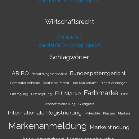
Kanzlei für Dropshippingrecht
Wirtschaftsrecht
Compliance
Kanzlei für Dropshippingrecht
Schlagwörter
ARIPO
Bundespatentgericht
Benutzungsschonfrist
Computersoftware
Deutsche Patent- und Markenamt
Dienstleistungen
Farbmarke
EU-Marke
Eintragung
Erschöpfung
Frist
Geschäftsverteilung
Gültigkeit
Internationale Registrierung
IP-Rechte
Klassen
Marken
Markenanmeldung
Markenfindung