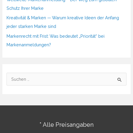
Schutz Ihrer Marke
Kreativität & Marken — Warum kreative Ideen der Anfang
jeder starken Marke sind
Markenrecht mit Frist: Was bedeutet „Priorität“ bei
Markenanmeldungen?
S
u
c
h
e
n
* Alle Preisangaben
n