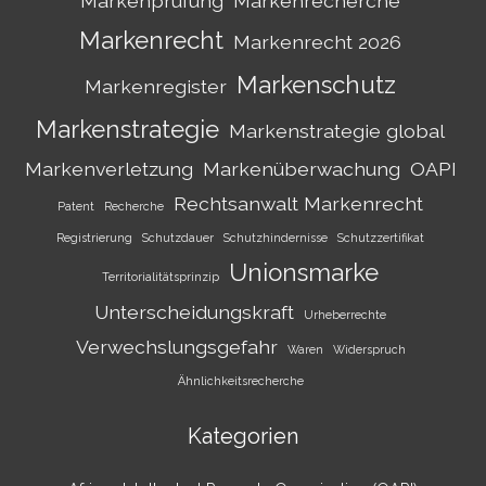
Markenprüfung
Markenrecherche
Markenrecht
Markenrecht 2026
Markenschutz
Markenregister
Markenstrategie
Markenstrategie global
Markenverletzung
Markenüberwachung
OAPI
Rechtsanwalt Markenrecht
Patent
Recherche
Registrierung
Schutzdauer
Schutzhindernisse
Schutzzertifikat
Unionsmarke
Territorialitätsprinzip
Unterscheidungskraft
Urheberrechte
Verwechslungsgefahr
Waren
Widerspruch
Ähnlichkeitsrecherche
Kategorien