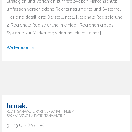
Strategien und Verfahren zum weltweiten Markenschutz
umfassen verschiedene Rechtsinstrumente und Systeme.
Hier eine detaillierte Darstellung: 1. Nationale Registrierung
2. Regionale Registrierung In einigen Regionen gibt es
Systeme zur Markenregistrierung, die mit einer […]
Wie
Weiterlesen »
lassen
sich
Marken
weltweit
schützen?
horak.
RECHTSANWÄLTE PARTNERSCHAFT MBB /
FACHANWÄLTE / PATENTANWÄLTE /
9 – 13 Uhr (Mo – Fr)