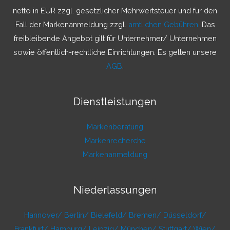
a
netto in EUR zzgl. gesetzlicher Mehrwertsteuer und für den
c
Fall der Markenanmeldung zzgl.
amtlichen Gebühren
. Das
h
freibleibende Angebot gilt für Unternehmer/ Unternehmen
:
sowie öffentlich-rechtliche Einrichtungen. Es gelten unsere
AGB
.
Dienstleistungen
Markenberatung
Markenrecherche
Markenanmeldung
Niederlassungen
Hannover/
Berlin/
Bielefeld/
Bremen/
Düsseldorf/
Frankfurt/
Hamburg/
Leipzig/
München/
Stuttgart/
Wien/