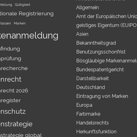
rteilung
Gültigkeit
Allgemein
tionale Registrierung
Amt der Europäischen Unio
Klassen
Marken
geistiges Eigentum (EUIPO
kenanmeldung
Asien
Bekanntheitsgrad
findung
Benutzungsschonfrist
prüfung
Bösgläubige Markenanme
recherche
Bundespatentgericht
nrecht
Darstellbarkeit
Deutschland
recht 2026
Eintragung von Marken
register
Europa
nschutz
Farbmarke
nstrategie
Handelsrechts
Herkunftsfunktion
trategie global