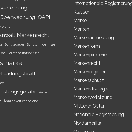
Internationale Registrierun
verletzung
Klassen
nüberwachung
OAPI
Marke
herche
Marken
anwalt Markenrecht
Markenanmeldung
ng
Schutzdauer
Schutzhindernisse
Markenform
ikat
Territorialitätsprinzip
Markenpiraterie
smarke
Markenrecht
Markenregister
cheidungskraft
Markenschutz
hte
Markenstrategie
hslungsgefahr
Waren
Markenverletzung
h
Ähnlichkeitsrecherche
Mittlerer Osten
Nationale Registrierung
Nordamerika
Ozeanien