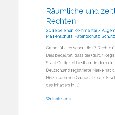
Räumliche und zeit
Rechten
Schreibe einen Kommentar
/
Allgem
Markenschutz
,
Patentschutz
,
Schutz
Grundsätzlich sehen die IP-Rechte übe
Dies bedeutet, dass die (durch Regi
Staat Gültigkeit besitzen, in dem e
Deutschland registrierte Marke hat d
Hinzu kommen Grundsätze der Ersc
des Inhabers in […]
Räumliche
Weiterlesen »
und
zeitliche