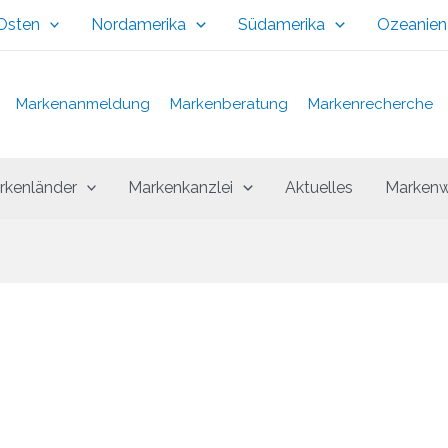
 Osten
Nordamerika
Südamerika
Ozeanien
Markenanmeldung
Markenberatung
Markenrecherche
rkenländer
Markenkanzlei
Aktuelles
Markenw