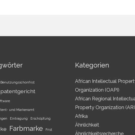
gwörter
Kategorien
African Intellectual Propert
Benutzungsschonfrist
Organization (OAPI)
patentgericht
African Regional Intellectu
ftware
Property Organization (AR
atent- und Markenamt
Afrika
ungen
Eintragung
Erschöpfung
Ähnlichkeit
Farbmarke
rke
Frist
Ähnlichkeitsrecherche