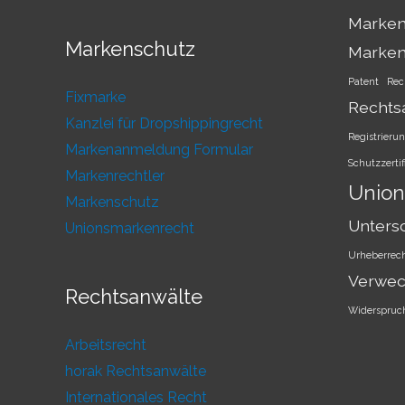
Marken
Markenschutz
Marke
Patent
Rec
Fixmarke
Rechts
Kanzlei für Dropshippingrecht
Registrieru
Markenanmeldung Formular
Schutzzertif
Markenrechtler
Union
Markenschutz
Unters
Unionsmarkenrecht
Urheberrec
Verwec
Rechtsanwälte
Widerspruc
Arbeitsrecht
horak Rechtsanwälte
Internationales Recht