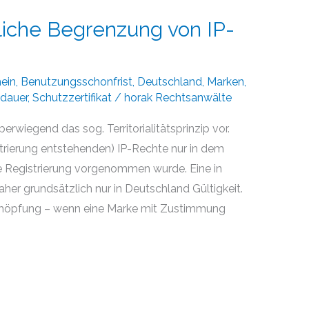
liche Begrenzung von IP-
ein
,
Benutzungsschonfrist
,
Deutschland
,
Marken
,
dauer
,
Schutzzertifikat
/
horak Rechtsanwälte
rwiegend das sog. Territorialitätsprinzip vor.
strierung entstehenden) IP-Rechte nur in dem
ine Registrierung vorgenommen wurde. Eine in
aher grundsätzlich nur in Deutschland Gültigkeit.
höpfung – wenn eine Marke mit Zustimmung