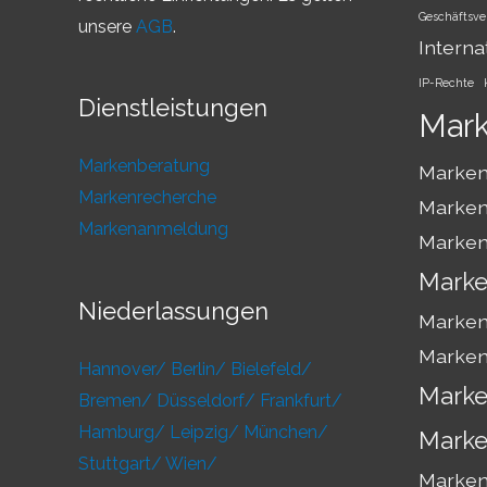
Geschäftsve
unsere
AGB
.
Interna
IP-Rechte
Dienstleistungen
Mar
Markenberatung
Marken
Markenrecherche
Marken
Markenanmeldung
Marken
Marke
Niederlassungen
Marken
Marken
Hannover/
Berlin/
Bielefeld/
Marke
Bremen/
Düsseldorf/
Frankfurt/
Hamburg/
Leipzig/
München/
Marke
Stuttgart/
Wien/
Markens