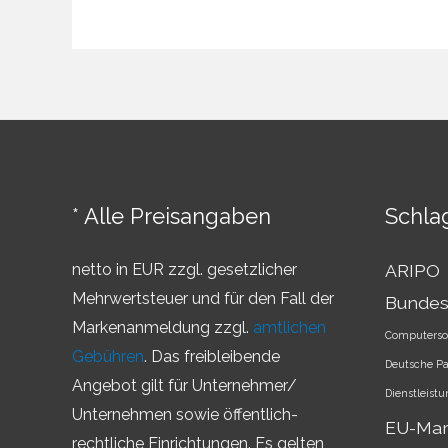
Begrenzung
von
IP-
Rechten
* Alle Preisangaben
Schla
netto in EUR zzgl. gesetzlicher
ARIPO
Mehrwertsteuer und für den Fall der
Bundes
Markenanmeldung zzgl.
amtlichen
Computerso
Gebühren
. Das freibleibende
Deutsche P
Angebot gilt für Unternehmer/
Dienstleist
Unternehmen sowie öffentlich-
EU-Ma
rechtliche Einrichtungen. Es gelten