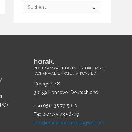
S
u
c
h
e
n
horak.
n
RECHTSANWÄLTE PARTNERSCHAFT MBB /
a
FACHANWÄLTE / PATENTANWÄLTE /
y
c
Georgstr. 48
h
30159 Hannover Deutschland
al
:
IPO)
Fon 0511.35 73 56-0
Fax 0511.35 73 56-29
info@markenanmeldungwelt.de