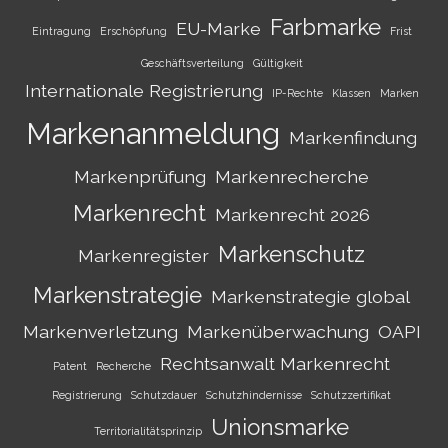
Farbmarke
EU-Marke
Eintragung
Erschöpfung
Frist
Geschäftsverteilung
Gültigkeit
Internationale Registrierung
IP-Rechte
Klassen
Marken
Markenanmeldung
Markenfindung
Markenprüfung
Markenrecherche
Markenrecht
Markenrecht 2026
Markenschutz
Markenregister
Markenstrategie
Markenstrategie global
Markenverletzung
Markenüberwachung
OAPI
Rechtsanwalt Markenrecht
Patent
Recherche
Registrierung
Schutzdauer
Schutzhindernisse
Schutzzertifikat
Unionsmarke
Territorialitätsprinzip