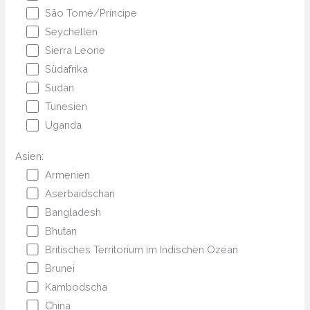
São Tomé/Príncipe
Seychellen
Sierra Leone
Südafrika
Sudan
Tunesien
Uganda
Asien:
Armenien
Aserbaidschan
Bangladesh
Bhutan
Britisches Territorium im Indischen Ozean
Brunei
Kambodscha
China