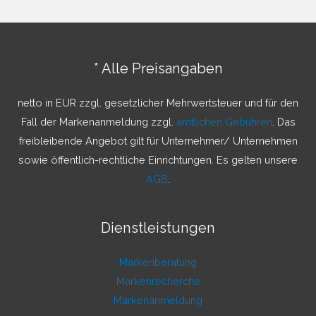
h
e
n
* Alle Preisangaben
n
a
netto in EUR zzgl. gesetzlicher Mehrwertsteuer und für den
c
Fall der Markenanmeldung zzgl.
amtlichen Gebühren
. Das
h
freibleibende Angebot gilt für Unternehmer/ Unternehmen
:
sowie öffentlich-rechtliche Einrichtungen. Es gelten unsere
AGB
.
Dienstleistungen
Markenberatung
Markenrecherche
Markenanmeldung