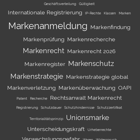
Geschäftsverteilung
Gültigkeit
Internationale Registrierung
IP-Rechte
Klassen
Marken
Markenanmeldung
Markenfindung
Markenprüfung
Markenrecherche
Markenrecht
Markenrecht 2026
Markenschutz
Markenregister
Markenstrategie
Markenstrategie global
Markenverletzung
Markenüberwachung
OAPI
Rechtsanwalt Markenrecht
Patent
Recherche
Registrierung
Schutzdauer
Schutzhindernisse
Schutzzertifikat
Unionsmarke
Territorialitätsprinzip
Unterscheidungskraft
Urheberrechte
Verwechslungsgefahr
Waren
Widerspruch