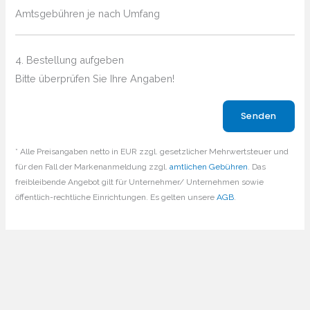
Amtsgebühren je nach Umfang
4. Bestellung aufgeben
Bitte überprüfen Sie Ihre Angaben!
Bitte lasse dieses Feld leer.
* Alle Preisangaben netto in EUR zzgl. gesetzlicher Mehrwertsteuer und
für den Fall der Markenanmeldung zzgl.
amtlichen Gebühren
. Das
freibleibende Angebot gilt für Unternehmer/ Unternehmen sowie
öffentlich-rechtliche Einrichtungen. Es gelten unsere
AGB
.