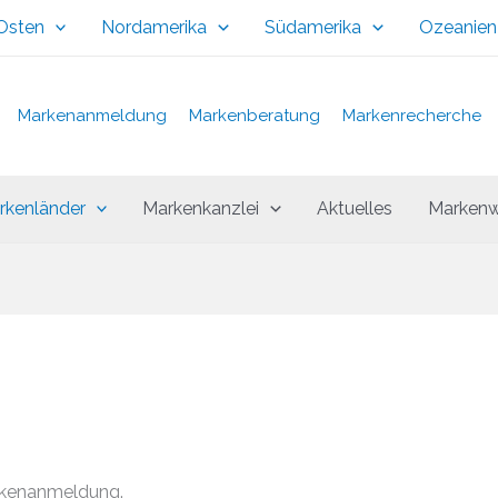
 Osten
Nordamerika
Südamerika
Ozeanien
Markenanmeldung
Markenberatung
Markenrecherche
rkenländer
Markenkanzlei
Aktuelles
Markenw
rkenanmeldung.