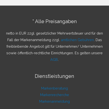
h
e
n
* Alle Preisangaben
n
a
netto in EUR zzgl. gesetzlicher Mehrwertsteuer und für den
c
Fall der Markenanmeldung zzgl.
amtlichen Gebühren
. Das
h
freibleibende Angebot gilt für Unternehmer/ Unternehmen
:
sowie öffentlich-rechtliche Einrichtungen. Es gelten unsere
AGB
.
Dienstleistungen
Markenberatung
Markenrecherche
Markenanmeldung