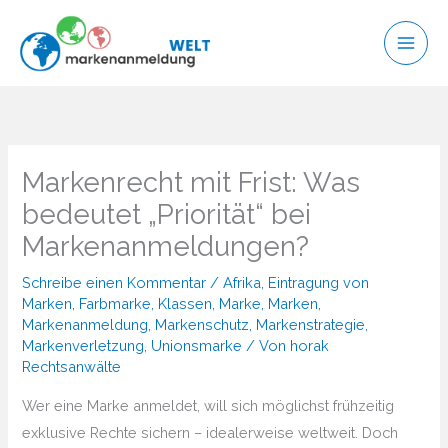
Zum
Inhalt
springen
Markenrecht mit Frist: Was
bedeutet „Priorität“ bei
Markenanmeldungen?
Schreibe einen Kommentar
/
Afrika
,
Eintragung von
Marken
,
Farbmarke
,
Klassen
,
Marke
,
Marken
,
Markenanmeldung
,
Markenschutz
,
Markenstrategie
,
Markenverletzung
,
Unionsmarke
/ Von
horak
Rechtsanwälte
Wer eine Marke anmeldet, will sich möglichst frühzeitig
exklusive Rechte sichern – idealerweise weltweit. Doch