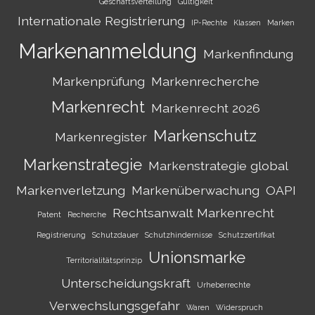
Geschäftsverteilung
Gültigkeit
Internationale Registrierung
IP-Rechte
Klassen
Marken
Markenanmeldung
Markenfindung
Markenprüfung
Markenrecherche
Markenrecht
Markenrecht 2026
Markenschutz
Markenregister
Markenstrategie
Markenstrategie global
Markenverletzung
Markenüberwachung
OAPI
Rechtsanwalt Markenrecht
Patent
Recherche
Registrierung
Schutzdauer
Schutzhindernisse
Schutzzertifikat
Unionsmarke
Territorialitätsprinzip
Unterscheidungskraft
Urheberrechte
Verwechslungsgefahr
Waren
Widerspruch