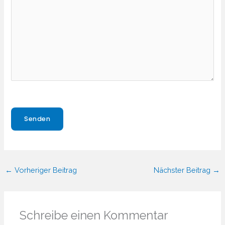
Bitte lasse dieses Feld leer.
Bitte lasse dieses Feld leer.
←
Vorheriger Beitrag
Nächster Beitrag
→
Schreibe einen Kommentar