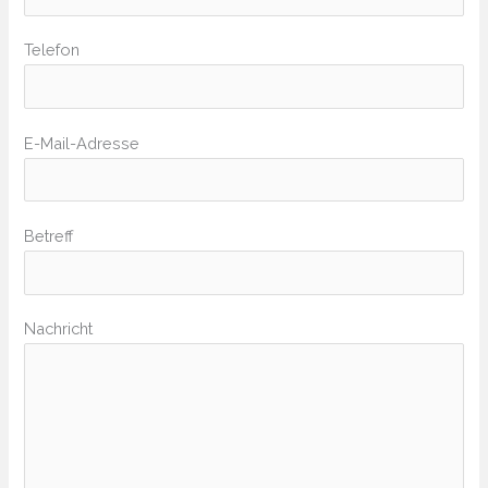
Telefon
Bitte lasse dieses Feld leer.
E-Mail-Adresse
Betreff
Nachricht