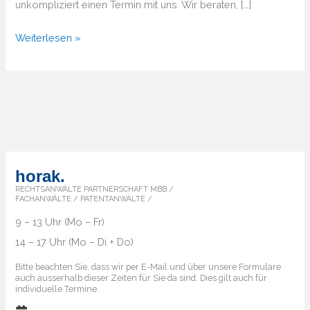
unkompliziert einen Termin mit uns. Wir beraten, […]
Von
Weiterlesen »
A
bis
Z
–
Überblick
über
die
horak.
Markenländer
RECHTSANWÄLTE PARTNERSCHAFT MBB /
FACHANWÄLTE / PATENTANWÄLTE /
9 – 13 Uhr (Mo – Fr)
14 – 17 Uhr (Mo – Di + Do)
Bitte beachten Sie, dass wir per E-Mail und über unsere Formulare
auch ausserhalb dieser Zeiten für Sie da sind. Dies gilt auch für
individuelle Termine.