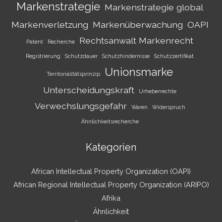
Markenstrategie
Markenstrategie global
Markenverletzung
Markenüberwachung
OAPI
Rechtsanwalt Markenrecht
Patent
Recherche
Registrierung
Schutzdauer
Schutzhindernisse
Schutzzertifikat
Unionsmarke
Territorialitätsprinzip
Unterscheidungskraft
Urheberrechte
Verwechslungsgefahr
Waren
Widerspruch
Ähnlichkeitsrecherche
Kategorien
African Intellectual Property Organization (OAPI)
African Regional Intellectual Property Organization (ARIPO)
Afrika
Ähnlichkeit