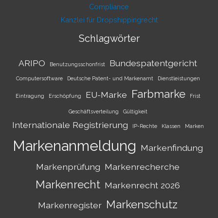
Compliance
Kanzlei für Dropshippingrecht
Schlagwörter
ARIPO
Bundespatentgericht
Benutzungsschonfrist
Computersoftware
Deutsche Patent- und Markenamt
Dienstleistungen
Farbmarke
EU-Marke
Eintragung
Erschöpfung
Frist
Geschäftsverteilung
Gültigkeit
Internationale Registrierung
IP-Rechte
Klassen
Marken
Markenanmeldung
Markenfindung
Markenprüfung
Markenrecherche
Markenrecht
Markenrecht 2026
Markenschutz
Markenregister