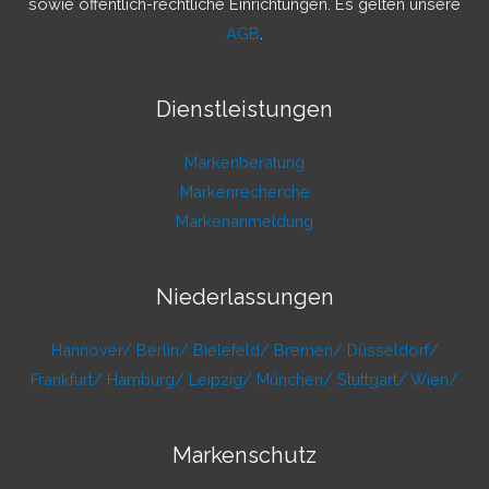
:
sowie öffentlich-rechtliche Einrichtungen. Es gelten unsere
AGB
.
Dienstleistungen
Markenberatung
Markenrecherche
Markenanmeldung
Niederlassungen
Hannover/
Berlin/
Bielefeld/
Bremen/
Düsseldorf/
Frankfurt/
Hamburg/
Leipzig/
München/
Stuttgart/
Wien/
Markenschutz