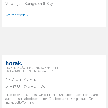
Vereinigtes Königreich 6. Sky
Entwicklung
Weiterlesen »
der
Rechtssprechung
im
internationalen
Markenrecht
horak.
RECHTSANWÄLTE PARTNERSCHAFT MBB /
FACHANWÄLTE / PATENTANWÄLTE /
9 – 13 Uhr (Mo – Fr)
14 – 17 Uhr (Mo – Di + Do)
Bitte beachten Sie, dass wir per E-Mail und über unsere Formulare
auch ausserhalb dieser Zeiten für Sie da sind. Dies gilt auch für
individuelle Termine.