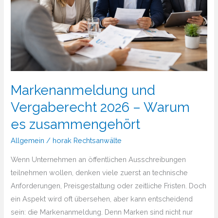
Markenanmeldung und
Vergaberecht 2026 – Warum
es zusammengehört
Allgemein
/
horak Rechtsanwälte
Wenn Unternehmen an öffentlichen Ausschreibungen
teilnehmen wollen, denken viele zuerst an technische
Anforderungen, Preisgestaltung oder zeitliche Fristen. Doch
ein Aspekt wird oft übersehen, aber kann entscheidend
sein: die Markenanmeldung. Denn Marken sind nicht nur