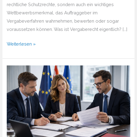
rechtliche Schutzrechte, sondern auch ein wichtiges
Wettbewerbsmerkmal, das Auftraggeber im
Vergabeverfahren wahrnehmen, bewerten oder sogar
voraussetzen können. Was ist Vergaberecht eigentlich? […]
Markenanmeldung
Weiterlesen »
und
Vergaberecht
2026
–
Warum
es
zusammengehört