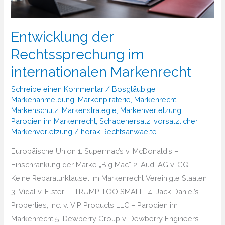
Entwicklung der
Rechtssprechung im
internationalen Markenrecht
Schreibe einen Kommentar
/
Bösgläubige
Markenanmeldung
,
Markenpiraterie
,
Markenrecht
,
Markenschutz
,
Markenstrategie
,
Markenverletzung
,
Parodien im Markenrecht
,
Schadenersatz
,
vorsätzlicher
Markenverletzung
/
horak Rechtsanwaelte
Europäische Union 1. Supermac’s v. McDonald’s –
Einschränkung der Marke „Big Mac“ 2. Audi AG v. GQ –
Keine Reparaturklausel im Markenrecht Vereinigte Staaten
3. Vidal v. Elster – „TRUMP TOO SMALL“ 4. Jack Daniel’s
Properties, Inc. v. VIP Products LLC – Parodien im
Markenrecht 5. Dewberry Group v. Dewberry Engineers