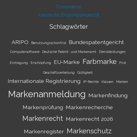
Compliance
Kanzlei für Dropshippingrecht
Schlagwörter
ARIPO
Bundespatentgericht
Benutzungsschonfrist
Computersoftware
Deutsche Patent- und Markenamt
Dienstleistungen
Farbmarke
EU-Marke
Eintragung
Erschöpfung
Frist
Geschäftsverteilung
Gültigkeit
Internationale Registrierung
IP-Rechte
Klassen
Marken
Markenanmeldung
Markenfindung
Markenprüfung
Markenrecherche
Markenrecht
Markenrecht 2026
Markenschutz
Markenregister