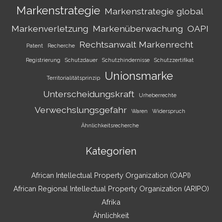
Markenstrategie
Markenstrategie global
Markenverletzung
Markenüberwachung
OAPI
Rechtsanwalt Markenrecht
Patent
Recherche
Registrierung
Schutzdauer
Schutzhindernisse
Schutzzertifikat
Unionsmarke
Territorialitätsprinzip
Unterscheidungskraft
Urheberrechte
Verwechslungsgefahr
Waren
Widerspruch
Ähnlichkeitsrecherche
Kategorien
African Intellectual Property Organization (OAPI)
African Regional Intellectual Property Organization (ARIPO)
Afrika
Ähnlichkeit