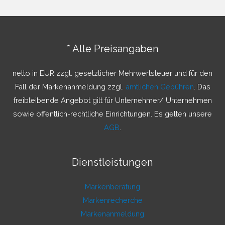
h
e
n
* Alle Preisangaben
n
a
netto in EUR zzgl. gesetzlicher Mehrwertsteuer und für den
c
Fall der Markenanmeldung zzgl.
amtlichen Gebühren
. Das
h
freibleibende Angebot gilt für Unternehmer/ Unternehmen
:
sowie öffentlich-rechtliche Einrichtungen. Es gelten unsere
AGB
.
Dienstleistungen
Markenberatung
Markenrecherche
Markenanmeldung