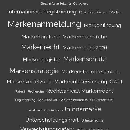
Geschäftsverteilung
Gültigkeit
Internationale Registrierung
IP-Rechte
Klassen
Marken
Markenanmeldung
Markenfindung
Markenprüfung
Markenrecherche
Markenrecht
Markenrecht 2026
Markenschutz
Markenregister
Markenstrategie
Markenstrategie global
Markenverletzung
Markenüberwachung
OAPI
Rechtsanwalt Markenrecht
Patent
Recherche
Registrierung
Schutzdauer
Schutzhindernisse
Schutzzertifikat
Unionsmarke
Territorialitätsprinzip
Unterscheidungskraft
Urheberrechte
Verwechslungsgefahr
Waren
Widerspruch