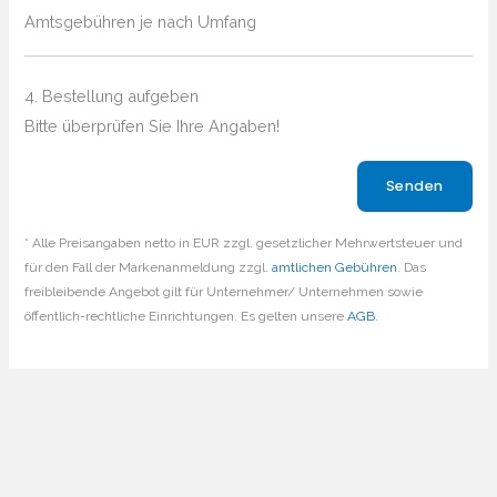
Amtsgebühren je nach Umfang
4. Bestellung aufgeben
Bitte überprüfen Sie Ihre Angaben!
Bitte lasse dieses Feld leer.
* Alle Preisangaben netto in EUR zzgl. gesetzlicher Mehrwertsteuer und
für den Fall der Markenanmeldung zzgl.
amtlichen Gebühren
. Das
freibleibende Angebot gilt für Unternehmer/ Unternehmen sowie
öffentlich-rechtliche Einrichtungen. Es gelten unsere
AGB
.