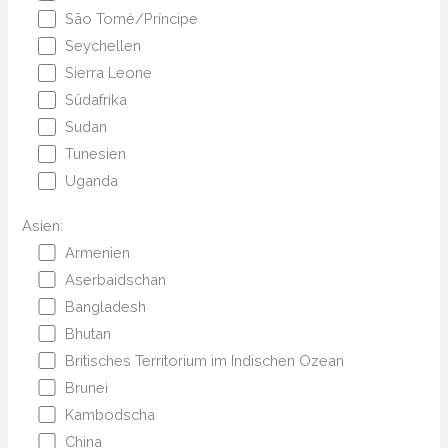
São Tomé/Príncipe
Seychellen
Sierra Leone
Südafrika
Sudan
Tunesien
Uganda
Asien:
Armenien
Aserbaidschan
Bangladesh
Bhutan
Britisches Territorium im Indischen Ozean
Brunei
Kambodscha
China