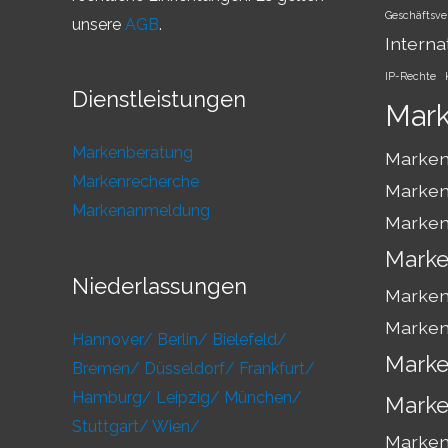
Geschäftsve
unsere
AGB
.
Interna
IP-Rechte
Dienstleistungen
Mar
Markenberatung
Marken
Markenrecherche
Marken
Markenanmeldung
Marken
Marke
Niederlassungen
Marken
Marken
Hannover/
Berlin/
Bielefeld/
Marke
Bremen/
Düsseldorf/
Frankfurt/
Hamburg/
Leipzig/
München/
Marke
Stuttgart/
Wien/
Markens