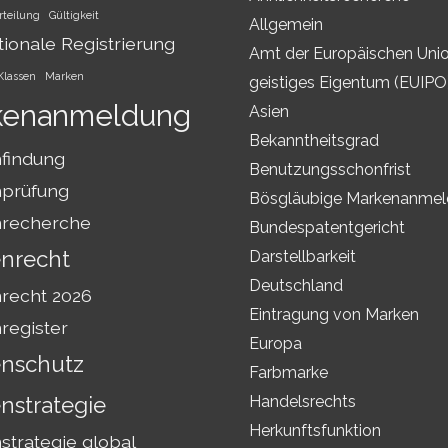
rteilung
Gültigkeit
Allgemein
tionale Registrierung
Amt der Europäischen Unio
Klassen
Marken
geistiges Eigentum (EUIPO
kenanmeldung
Asien
Bekanntheitsgrad
findung
Benutzungsschonfrist
prüfung
Bösgläubige Markenanme
recherche
Bundespatentgericht
nrecht
Darstellbarkeit
Deutschland
recht 2026
Eintragung von Marken
register
Europa
nschutz
Farbmarke
nstrategie
Handelsrechts
Herkunftsfunktion
trategie global