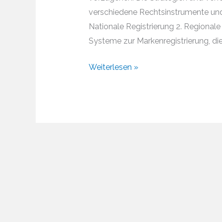
verschiedene Rechtsinstrumente und S
Nationale Registrierung 2. Regionale
Systeme zur Markenregistrierung, die 
Wie
Weiterlesen »
lassen
sich
Marken
weltweit
schützen?