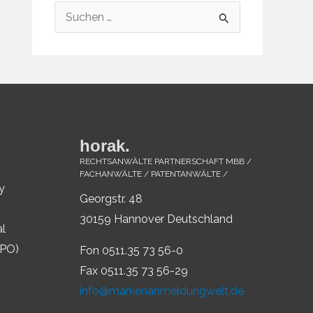
S
u
c
h
e
n
horak.
n
RECHTSANWÄLTE PARTNERSCHAFT MBB /
a
FACHANWÄLTE / PATENTANWÄLTE /
y
c
Georgstr. 48
h
30159 Hannover Deutschland
al
:
IPO)
Fon 0511.35 73 56-0
Fax 0511.35 73 56-29
info@markenanmeldungwelt.de