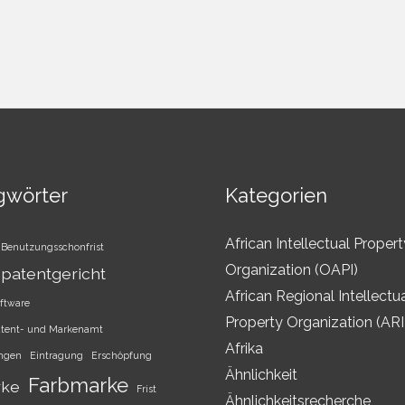
gwörter
Kategorien
African Intellectual Propert
Benutzungsschonfrist
Organization (OAPI)
patentgericht
African Regional Intellectu
ftware
Property Organization (AR
atent- und Markenamt
Afrika
ungen
Eintragung
Erschöpfung
Ähnlichkeit
Farbmarke
rke
Frist
Ähnlichkeitsrecherche