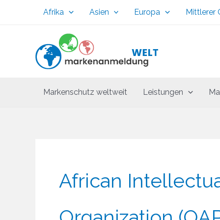
Zum
Afrika
Asien
Europa
Mittlerer
Inhalt
springen
Markenschutz weltweit
Leistungen
Ma
African Intellectu
Organization (OAP