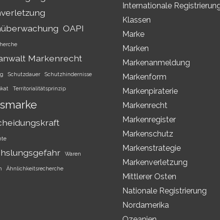
Internationale Registrierun
verletzung
Klassen
nüberwachung
OAPI
Marke
herche
Marken
anwalt Markenrecht
Markenanmeldung
ng
Schutzdauer
Schutzhindernisse
Markenform
ikat
Territorialitätsprinzip
Markenpiraterie
smarke
Markenrecht
Markenregister
cheidungskraft
Markenschutz
hte
Markenstrategie
hslungsgefahr
Waren
Markenverletzung
h
Ähnlichkeitsrecherche
Mittlerer Osten
Nationale Registrierung
Nordamerika
Ozeanien