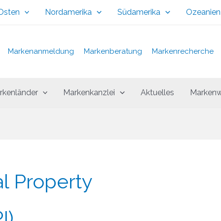
 Osten
Nordamerika
Südamerika
Ozeanien
Markenanmeldung
Markenberatung
Markenrecherche
rkenländer
Markenkanzlei
Aktuelles
Markenw
al Property
I)