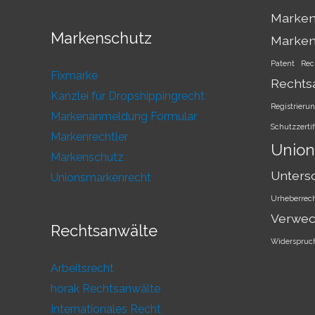
Marken
Markenschutz
Marke
Patent
Rec
Fixmarke
Rechts
Kanzlei für Dropshippingrecht
Registrieru
Markenanmeldung Formular
Schutzzertif
Markenrechtler
Union
Markenschutz
Unters
Unionsmarkenrecht
Urheberrec
Verwec
Rechtsanwälte
Widerspruc
Arbeitsrecht
horak Rechtsanwälte
Internationales Recht