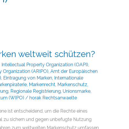
rken weltweit schützen?
 Intellectual Property Organization (OAPI)
,
ty Organization (ARIPO)
,
Amt der Europäischen
)
,
Eintragung von Marken
,
Internationale
rkenpiraterie
,
Markenrecht
,
Markenschutz
,
rung
,
Regionale Registrierung
,
Unionsmarke
,
ntum (WIPO)
/
horak Rechtsanwaelte
ene ist entscheidend, um die Rechte eines
al zu sichern und gegen unbefugte Nutzung
rfahren zum weltweiten Markenschutz umfassen