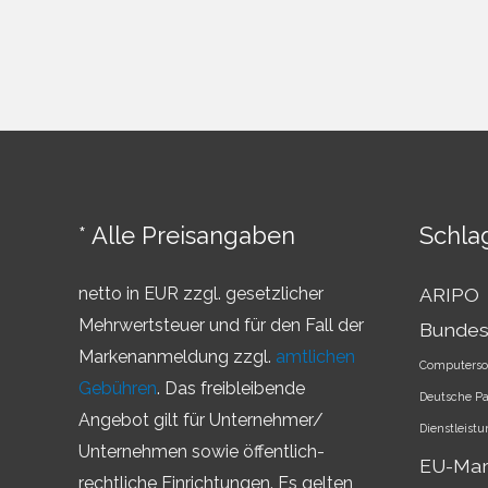
* Alle Preisangaben
Schla
netto in EUR zzgl. gesetzlicher
ARIPO
Mehrwertsteuer und für den Fall der
Bundes
Markenanmeldung zzgl.
amtlichen
Computerso
Gebühren
. Das freibleibende
Deutsche P
Angebot gilt für Unternehmer/
Dienstleist
Unternehmen sowie öffentlich-
EU-Ma
rechtliche Einrichtungen. Es gelten