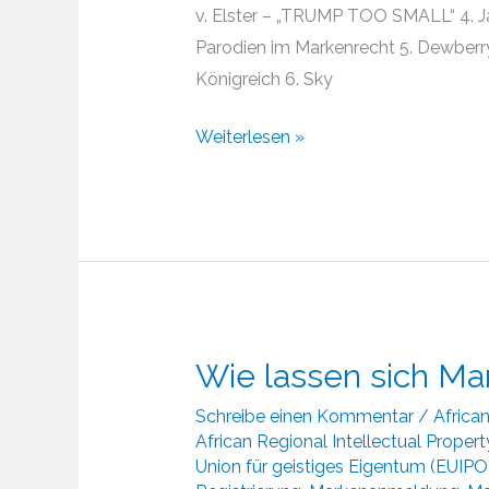
v. Elster – „TRUMP TOO SMALL“ 4. Jac
Parodien im Markenrecht 5. Dewberry
Königreich 6. Sky
Entwicklung
Weiterlesen »
der
Rechtssprechung
im
internationalen
Markenrecht
Wie lassen sich Ma
Schreibe einen Kommentar
/
African
African Regional Intellectual Proper
Union für geistiges Eigentum (EUIPO