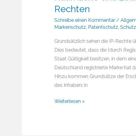
Rechten
Schreibe einen Kommentar
/
Allgem
Markenschutz
,
Patentschutz
,
Schutz
Grundsätzlich sehen die IP-Rechte übe
Dies bedeutet, dass die (durch Regi
Staat Gültigkeit besitzen, in dem e
Deutschland registrierte Marke hat d
Hinzu kommen Grundsätze der Ersc
des Inhabers in
Räumliche
Weiterlesen »
und
zeitliche
Begrenzung