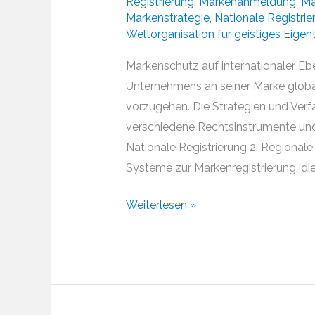
Registrierung
,
Markenanmeldung
,
Ma
Markenstrategie
,
Nationale Registrie
Weltorganisation für geistiges Eige
Markenschutz auf internationaler Eb
Unternehmens an seiner Marke glob
vorzugehen. Die Strategien und Ve
verschiedene Rechtsinstrumente und S
Nationale Registrierung 2. Regionale
Systeme zur Markenregistrierung, die
Wie
Weiterlesen »
lassen
sich
Marken
weltweit
schützen?