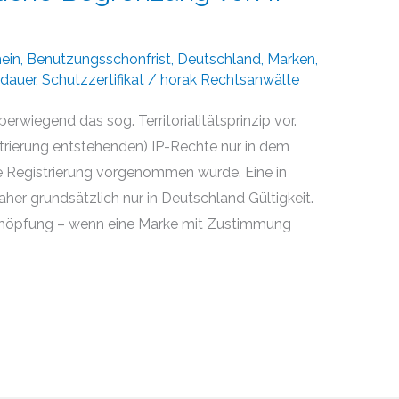
ein
,
Benutzungsschonfrist
,
Deutschland
,
Marken
,
dauer
,
Schutzzertifikat
/
horak Rechtsanwälte
rwiegend das sog. Territorialitätsprinzip vor.
strierung entstehenden) IP-Rechte nur in dem
ine Registrierung vorgenommen wurde. Eine in
aher grundsätzlich nur in Deutschland Gültigkeit.
höpfung – wenn eine Marke mit Zustimmung