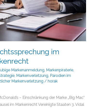
echtssprechung im
rkenrecht
äubige Markenanmeldung
,
Markenpiraterie
,
trategie
,
Markenverletzung
,
Parodien im
zlicher Markenverletzung
/
horak
McDonald’s – Einschränkung der Marke „Big Mac“
ausel im Markenrecht Vereinigte Staaten 3. Vidal