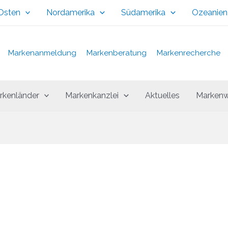
 Osten
Nordamerika
Südamerika
Ozeanien
Markenanmeldung
Markenberatung
Markenrecherche
rkenländer
Markenkanzlei
Aktuelles
Markenw