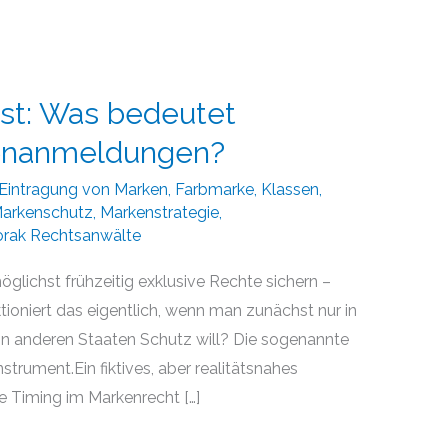
ist: Was bedeutet
rkenanmeldungen?
Eintragung von Marken
,
Farbmarke
,
Klassen
,
arkenschutz
,
Markenstrategie
,
orak Rechtsanwälte
öglichst frühzeitig exklusive Rechte sichern –
tioniert das eigentlich, wenn man zunächst nur in
in anderen Staaten Schutz will? Die sogenannte
 Instrument.Ein fiktives, aber realitätsnahes
ige Timing im Markenrecht […]