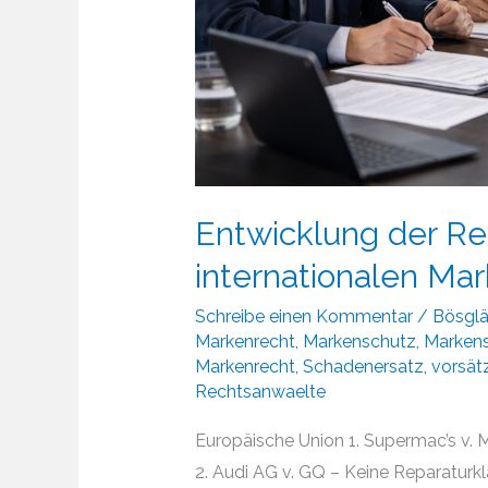
Entwicklung der R
internationalen Ma
Schreibe einen Kommentar
/
Bösgl
Markenrecht
,
Markenschutz
,
Markens
Markenrecht
,
Schadenersatz
,
vorsät
Rechtsanwaelte
Europäische Union 1. Supermac’s v. 
2. Audi AG v. GQ – Keine Reparaturkl