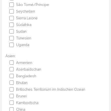
São Tomé/Príncipe
Seychellen
Sierra Leone
Südafrika
Sudan
Tunesien
Uganda
Asien:
Armenien
Aserbaidschan
Bangladesh
Bhutan
Britisches Territorium im Indischen Ozean
Brunei
Kambodscha
China