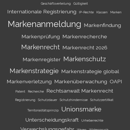
Geschäftsverteilung
Gültigkeit
Internationale Registrierung
IP-Rechte
Klassen
Marken
Markenanmeldung
Markenfindung
Markenprüfung
Markenrecherche
Markenrecht
Markenrecht 2026
Markenschutz
Markenregister
Markenstrategie
Markenstrategie global
Markenverletzung
Markenüberwachung
OAPI
Rechtsanwalt Markenrecht
Patent
Recherche
Registrierung
Schutzdauer
Schutzhindernisse
Schutzzertifikat
Unionsmarke
Territorialitätsprinzip
Unterscheidungskraft
Urheberrechte
Verwechslungsgefahr
Waren
Widerspruch