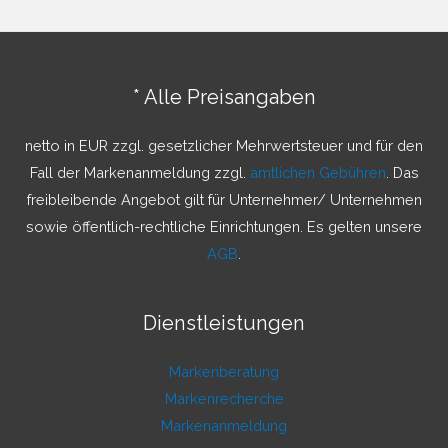
h
e
n
* Alle Preisangaben
n
a
netto in EUR zzgl. gesetzlicher Mehrwertsteuer und für den
c
Fall der Markenanmeldung zzgl.
amtlichen Gebühren
. Das
h
freibleibende Angebot gilt für Unternehmer/ Unternehmen
:
sowie öffentlich-rechtliche Einrichtungen. Es gelten unsere
AGB
.
Dienstleistungen
Markenberatung
Markenrecherche
Markenanmeldung