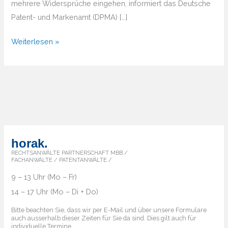
mehrere Widersprüche eingehen, informiert das Deutsche
Patent- und Markenamt (DPMA) […]
Widerspruch
Weiterlesen »
gegen
neue
Marken
horak.
RECHTSANWÄLTE PARTNERSCHAFT MBB /
FACHANWÄLTE / PATENTANWÄLTE /
9 – 13 Uhr (Mo – Fr)
14 – 17 Uhr (Mo – Di + Do)
Bitte beachten Sie, dass wir per E-Mail und über unsere Formulare
auch ausserhalb dieser Zeiten für Sie da sind. Dies gilt auch für
individuelle Termine.