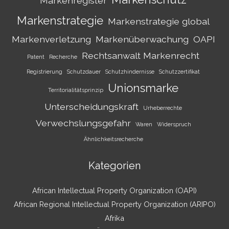
Markenregister
Markenstrategie
Markenstrategie global
Markenverletzung
Markenüberwachung
OAPI
Rechtsanwalt Markenrecht
Patent
Recherche
Registrierung
Schutzdauer
Schutzhindernisse
Schutzzertifikat
Unionsmarke
Territorialitätsprinzip
Unterscheidungskraft
Urheberrechte
Verwechslungsgefahr
Waren
Widerspruch
Ähnlichkeitsrecherche
Kategorien
African Intellectual Property Organization (OAPI)
African Regional Intellectual Property Organization (ARIPO)
Afrika