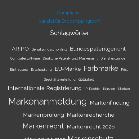
Compliance
Kanzlei für Dropshippingrecht
Schlagwörter
ARIPO
Bundespatentgericht
Benutzungsschonfrist
Computersoftware
Deutsche Patent- und Markenamt
Dienstleistungen
Farbmarke
EU-Marke
Eintragung
Erschöpfung
Frist
Geschäftsverteilung
Gültigkeit
Internationale Registrierung
IP-Rechte
Klassen
Marken
Markenanmeldung
Markenfindung
Markenprüfung
Markenrecherche
Markenrecht
Markenrecht 2026
Markenschutz