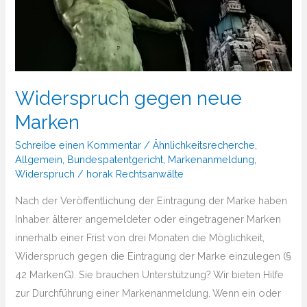
Widerspruch gegen neue
Marken
Schreibe einen Kommentar
/
Ähnlichkeitsrecherche
,
Allgemein
,
Bundespatentgericht
,
Markenanmeldung
,
Widerspruch
/
horak Rechtsanwälte
Nach der Veröffentlichung der Eintragung der Marke haben
Inhaber älterer angemeldeter oder eingetragener Marken
innerhalb einer Frist von drei Monaten die Möglichkeit,
Widerspruch gegen die Eintragung der Marke einzulegen (§
42 MarkenG). Sie brauchen Unterstützung?​ Wir bieten Hilfe
zur Durchführung einer Markenanmeldung. Wenn ein oder