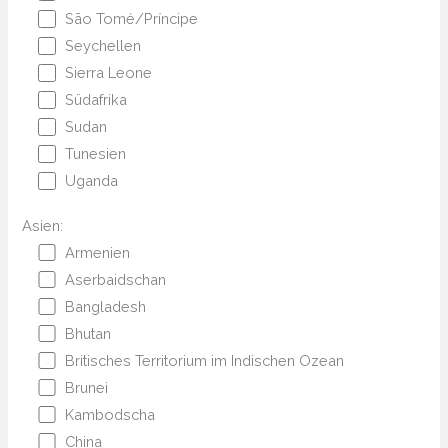
São Tomé/Príncipe
Seychellen
Sierra Leone
Südafrika
Sudan
Tunesien
Uganda
Asien:
Armenien
Aserbaidschan
Bangladesh
Bhutan
Britisches Territorium im Indischen Ozean
Brunei
Kambodscha
China