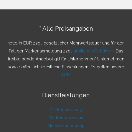
h
e
n
* Alle Preisangaben
n
a
netto in EUR zzgl. gesetzlicher Mehrwertsteuer und für den
c
Fall der Markenanmeldung zzgl.
amtlichen Gebühren
. Das
h
freibleibende Angebot gilt für Unternehmer/ Unternehmen
:
sowie öffentlich-rechtliche Einrichtungen. Es gelten unsere
AGB
.
Dienstleistungen
Markenberatung
Markenrecherche
Markenanmeldung