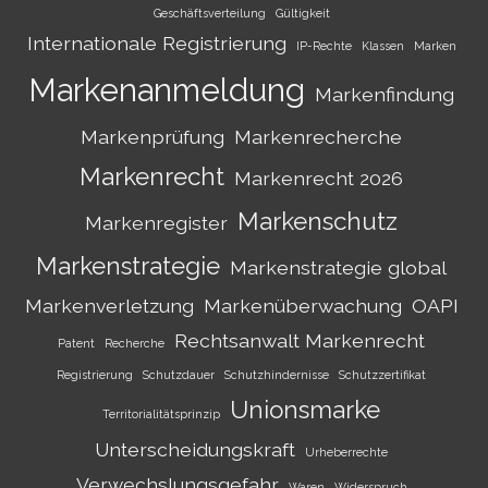
Geschäftsverteilung
Gültigkeit
Internationale Registrierung
IP-Rechte
Klassen
Marken
Markenanmeldung
Markenfindung
Markenprüfung
Markenrecherche
Markenrecht
Markenrecht 2026
Markenschutz
Markenregister
Markenstrategie
Markenstrategie global
Markenverletzung
Markenüberwachung
OAPI
Rechtsanwalt Markenrecht
Patent
Recherche
Registrierung
Schutzdauer
Schutzhindernisse
Schutzzertifikat
Unionsmarke
Territorialitätsprinzip
Unterscheidungskraft
Urheberrechte
Verwechslungsgefahr
Waren
Widerspruch