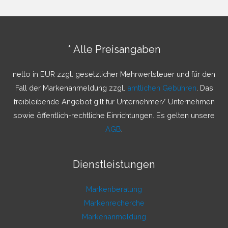
h
e
n
* Alle Preisangaben
n
a
netto in EUR zzgl. gesetzlicher Mehrwertsteuer und für den
c
Fall der Markenanmeldung zzgl.
amtlichen Gebühren
. Das
h
freibleibende Angebot gilt für Unternehmer/ Unternehmen
:
sowie öffentlich-rechtliche Einrichtungen. Es gelten unsere
AGB
.
Dienstleistungen
Markenberatung
Markenrecherche
Markenanmeldung