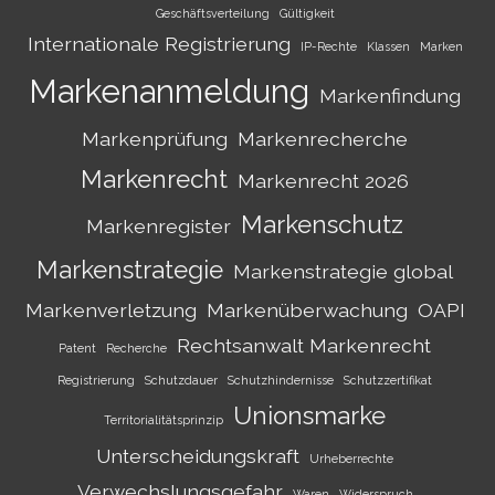
Geschäftsverteilung
Gültigkeit
Internationale Registrierung
IP-Rechte
Klassen
Marken
Markenanmeldung
Markenfindung
Markenprüfung
Markenrecherche
Markenrecht
Markenrecht 2026
Markenschutz
Markenregister
Markenstrategie
Markenstrategie global
Markenverletzung
Markenüberwachung
OAPI
Rechtsanwalt Markenrecht
Patent
Recherche
Registrierung
Schutzdauer
Schutzhindernisse
Schutzzertifikat
Unionsmarke
Territorialitätsprinzip
Unterscheidungskraft
Urheberrechte
Verwechslungsgefahr
Waren
Widerspruch