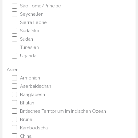
São Tomé/Príncipe
Seychellen
Sierra Leone
Südafrika
Sudan
Tunesien
Uganda
Asien:
Armenien
Aserbaidschan
Bangladesh
Bhutan
Britisches Territorium im Indischen Ozean
Brunei
Kambodscha
China