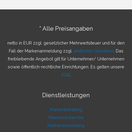
h
e
n
* Alle Preisangaben
n
a
netto in EUR zzgl. gesetzlicher Mehrwertsteuer und für den
c
Fall der Markenanmeldung zzgl.
amtlichen Gebühren
. Das
h
freibleibende Angebot gilt für Unternehmer/ Unternehmen
:
sowie öffentlich-rechtliche Einrichtungen. Es gelten unsere
AGB
.
Dienstleistungen
Markenberatung
Markenrecherche
Markenanmeldung