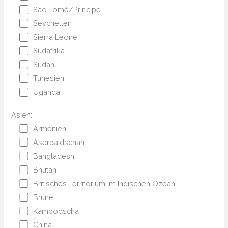
São Tomé/Príncipe
Seychellen
Sierra Leone
Südafrika
Sudan
Tunesien
Uganda
Asien:
Armenien
Aserbaidschan
Bangladesh
Bhutan
Britisches Territorium im Indischen Ozean
Brunei
Kambodscha
China