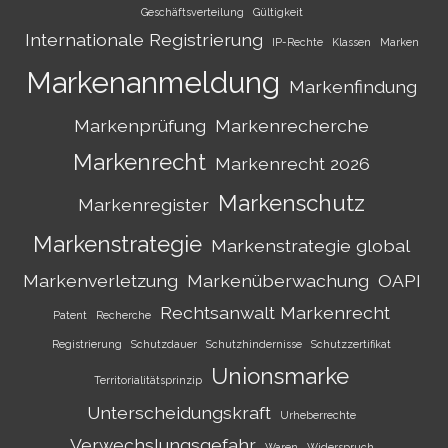
Geschäftsverteilung
Gültigkeit
Internationale Registrierung
IP-Rechte
Klassen
Marken
Markenanmeldung
Markenfindung
Markenprüfung
Markenrecherche
Markenrecht
Markenrecht 2026
Markenschutz
Markenregister
Markenstrategie
Markenstrategie global
Markenverletzung
Markenüberwachung
OAPI
Rechtsanwalt Markenrecht
Patent
Recherche
Registrierung
Schutzdauer
Schutzhindernisse
Schutzzertifikat
Unionsmarke
Territorialitätsprinzip
Unterscheidungskraft
Urheberrechte
Verwechslungsgefahr
Waren
Widerspruch