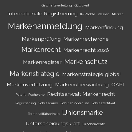
Geschäftsverteilung
Gültigkeit
Internationale Registrierung
IP-Rechte
Klassen
Marken
Markenanmeldung
Markenfindung
Markenprüfung
Markenrecherche
Markenrecht
Markenrecht 2026
Markenschutz
Markenregister
Markenstrategie
Markenstrategie global
Markenverletzung
Markenüberwachung
OAPI
Rechtsanwalt Markenrecht
Patent
Recherche
Registrierung
Schutzdauer
Schutzhindernisse
Schutzzertifikat
Unionsmarke
Territorialitätsprinzip
Unterscheidungskraft
Urheberrechte