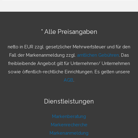
h
e
n
* Alle Preisangaben
n
a
netto in EUR zzgl. gesetzlicher Mehrwertsteuer und für den
c
Fall der Markenanmeldung zzgl.
amtlichen Gebühren
. Das
h
freibleibende Angebot gilt für Unternehmer/ Unternehmen
:
sowie öffentlich-rechtliche Einrichtungen. Es gelten unsere
AGB
.
Dienstleistungen
Markenberatung
Markenrecherche
Markenanmeldung