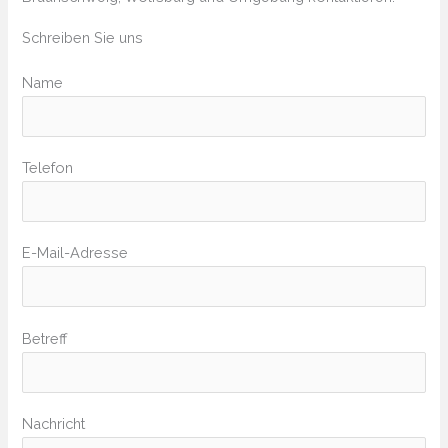
Schreiben Sie uns
Name
Bitte lasse dieses Feld leer.
Telefon
E-Mail-Adresse
Bitte lasse dieses Feld leer.
Betreff
Nachricht