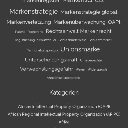
Markenregister
Markenstrategie
Markenstrategie global
Markenverletzung
Markenüberwachung
OAPI
Rechtsanwalt Markenrecht
Patent
Recherche
Registrierung
Schutzdauer
Schutzhindernisse
Schutzzertifikat
Unionsmarke
Territorialitätsprinzip
Unterscheidungskraft
Urheberrechte
Verwechslungsgefahr
Waren
Widerspruch
Ähnlichkeitsrecherche
Kategorien
African Intellectual Property Organization (OAPI)
African Regional Intellectual Property Organization (ARIPO)
Afrika