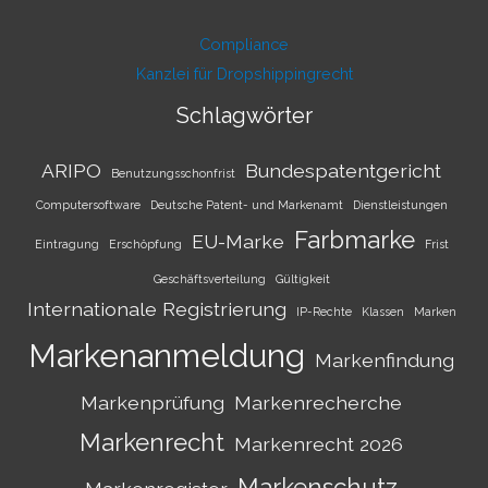
Compliance
Kanzlei für Dropshippingrecht
Schlagwörter
ARIPO
Bundespatentgericht
Benutzungsschonfrist
Computersoftware
Deutsche Patent- und Markenamt
Dienstleistungen
Farbmarke
EU-Marke
Eintragung
Erschöpfung
Frist
Geschäftsverteilung
Gültigkeit
Internationale Registrierung
IP-Rechte
Klassen
Marken
Markenanmeldung
Markenfindung
Markenprüfung
Markenrecherche
Markenrecht
Markenrecht 2026
Markenschutz