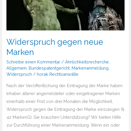
Widerspruch gegen neue
Marken
Schreibe einen Kommentar
/
Ähnlichkeitsrecherche
,
Allgemein
,
Bundespatentgericht
,
Markenanmeldung
,
Widerspruch
/
horak Rechtsanwälte
Nach der Veröffentlichung der Eintragung der Marke haben
Inhaber älterer angemeldeter oder eingetragener Marken
innerhalb einer Frist von drei Monaten die Möglichkeit,
Widerspruch gegen die Eintragung der Marke einzulegen (§
42 MarkenG). Sie brauchen Unterstützung?​ Wir bieten Hilfe
zur Durchführung einer Markenanmeldung. Wenn ein oder