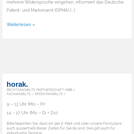
mehrere Widersprüche eingehen, informiert das Deutsche
Patent- und Markenamt (DPMA) […]
Widerspruch
Weiterlesen »
gegen
neue
Marken
horak.
RECHTSANWÄLTE PARTNERSCHAFT MBB /
FACHANWÄLTE / PATENTANWÄLTE /
9 – 13 Uhr (Mo – Fr)
14 – 17 Uhr (Mo – Di + Do)
Bitte beachten Sie, dass wir per E-Mail und über unsere Formulare
auch ausserhalb dieser Zeiten für Sie da sind. Dies gilt auch für
individuelle Termine.