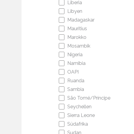
Liberia
Libyen
Madagaskar
Mauritius
Marokko
Mosambik
Nigeria
Namibia
OAPI
Ruanda
Sambia
São Tomé/Príncipe
Seychellen
Sierra Leone
Südafrika
Sudan