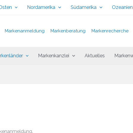
 Osten
Nordamerika
Südamerika
Ozeanien
Markenanmeldung
Markenberatung
Markenrecherche
rkenländer
Markenkanzlei
Aktuelles
Markenw
rkenanmeldung.