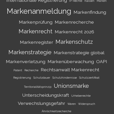
Internationale Registrierung
IP-Rechte
Klassen
Marken
Markenanmeldung
Markenfindung
Markenprüfung
Markenrecherche
Markenrecht
Markenrecht 2026
Markenschutz
Markenregister
Markenstrategie
Markenstrategie global
Markenverletzung
Markenüberwachung
OAPI
Rechtsanwalt Markenrecht
Patent
Recherche
Registrierung
Schutzdauer
Schutzhindernisse
Schutzzertifikat
Unionsmarke
Territorialitätsprinzip
Unterscheidungskraft
Urheberrechte
Verwechslungsgefahr
Waren
Widerspruch
Ähnlichkeitsrecherche