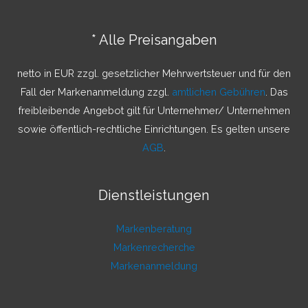
e
n
* Alle Preisangaben
n
a
netto in EUR zzgl. gesetzlicher Mehrwertsteuer und für den
c
Fall der Markenanmeldung zzgl.
amtlichen Gebühren
. Das
h
freibleibende Angebot gilt für Unternehmer/ Unternehmen
:
sowie öffentlich-rechtliche Einrichtungen. Es gelten unsere
AGB
.
Dienstleistungen
Markenberatung
Markenrecherche
Markenanmeldung