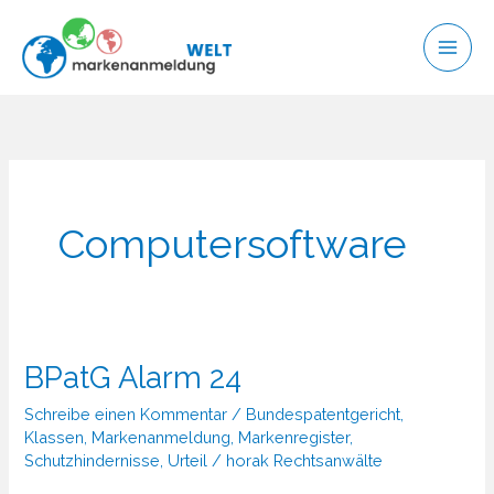
Zum
Inhalt
springen
Computersoftware
BPatG Alarm 24
Schreibe einen Kommentar
/
Bundespatentgericht
,
Klassen
,
Markenanmeldung
,
Markenregister
,
Schutzhindernisse
,
Urteil
/
horak Rechtsanwälte