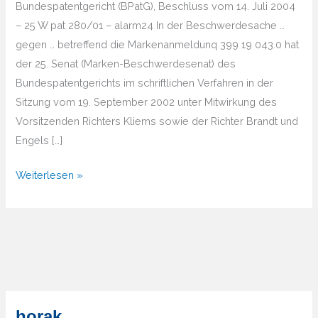
Bundespatentgericht (BPatG), Beschluss vom 14. Juli 2004
– 25 W pat 280/01 – alarm24 In der Beschwerdesache …
gegen … betreffend die Markenanmeldunq 399 19 043.0 hat
der 25. Senat (Marken-Beschwerdesenat) des
Bundespatentgerichts im schriftlichen Verfahren in der
Sitzung vom 19. September 2002 unter Mitwirkung des
Vorsitzenden Richters Kliems sowie der Richter Brandt und
Engels […]
BPatG
Weiterlesen »
Alarm
24
horak.