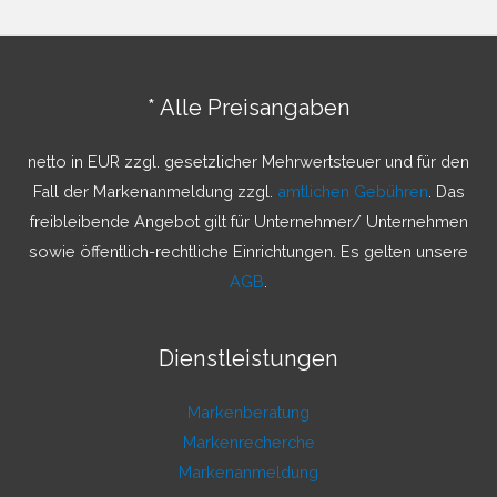
h
e
n
* Alle Preisangaben
n
a
netto in EUR zzgl. gesetzlicher Mehrwertsteuer und für den
c
Fall der Markenanmeldung zzgl.
amtlichen Gebühren
. Das
h
freibleibende Angebot gilt für Unternehmer/ Unternehmen
:
sowie öffentlich-rechtliche Einrichtungen. Es gelten unsere
AGB
.
Dienstleistungen
Markenberatung
Markenrecherche
Markenanmeldung