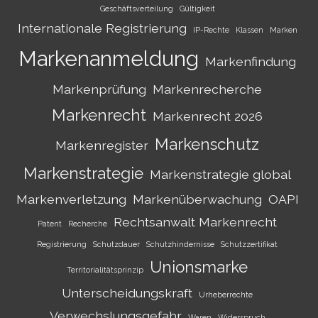
Geschäftsverteilung
Gültigkeit
Internationale Registrierung
IP-Rechte
Klassen
Marken
Markenanmeldung
Markenfindung
Markenprüfung
Markenrecherche
Markenrecht
Markenrecht 2026
Markenschutz
Markenregister
Markenstrategie
Markenstrategie global
Markenverletzung
Markenüberwachung
OAPI
Rechtsanwalt Markenrecht
Patent
Recherche
Registrierung
Schutzdauer
Schutzhindernisse
Schutzzertifikat
Unionsmarke
Territorialitätsprinzip
Unterscheidungskraft
Urheberrechte
Verwechslungsgefahr
Waren
Widerspruch