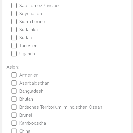
São Tomé/Príncipe
Seychellen
Sierra Leone
Südafrika
Sudan
Tunesien
Uganda
Asien:
Armenien
Aserbaidschan
Bangladesh
Bhutan
Britisches Territorium im Indischen Ozean
Brunei
Kambodscha
China