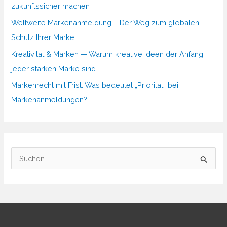
zukunftssicher machen
Weltweite Markenanmeldung – Der Weg zum globalen
Schutz Ihrer Marke
Kreativität & Marken — Warum kreative Ideen der Anfang
jeder starken Marke sind
Markenrecht mit Frist: Was bedeutet „Priorität“ bei
Markenanmeldungen?
S
u
c
h
e