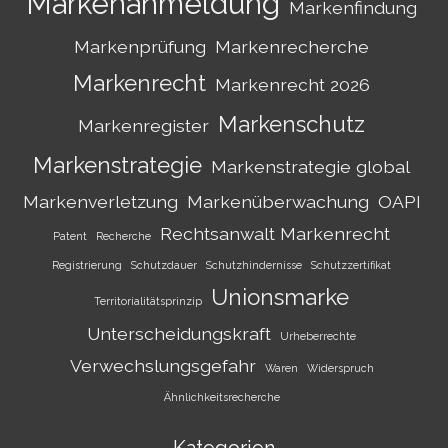
Markenanmeldung
Markenfindung
Markenprüfung
Markenrecherche
Markenrecht
Markenrecht 2026
Markenschutz
Markenregister
Markenstrategie
Markenstrategie global
Markenverletzung
Markenüberwachung
OAPI
Rechtsanwalt Markenrecht
Patent
Recherche
Registrierung
Schutzdauer
Schutzhindernisse
Schutzzertifikat
Unionsmarke
Territorialitätsprinzip
Unterscheidungskraft
Urheberrechte
Verwechslungsgefahr
Waren
Widerspruch
Ähnlichkeitsrecherche