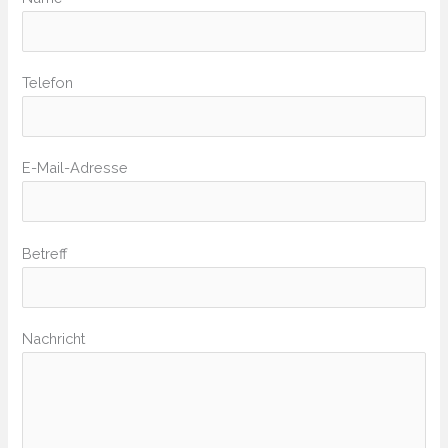
Bitte lasse dieses Feld leer.
Telefon
E-Mail-Adresse
Bitte lasse dieses Feld leer.
Betreff
Nachricht