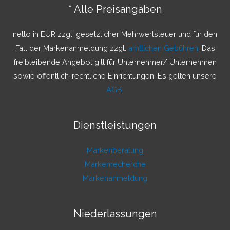
n
* Alle Preisangaben
n
a
netto in EUR zzgl. gesetzlicher Mehrwertsteuer und für den
c
Fall der Markenanmeldung zzgl.
amtlichen Gebühren
. Das
h
freibleibende Angebot gilt für Unternehmer/ Unternehmen
:
sowie öffentlich-rechtliche Einrichtungen. Es gelten unsere
AGB
.
Dienstleistungen
Markenberatung
Markenrecherche
Markenanmeldung
Niederlassungen