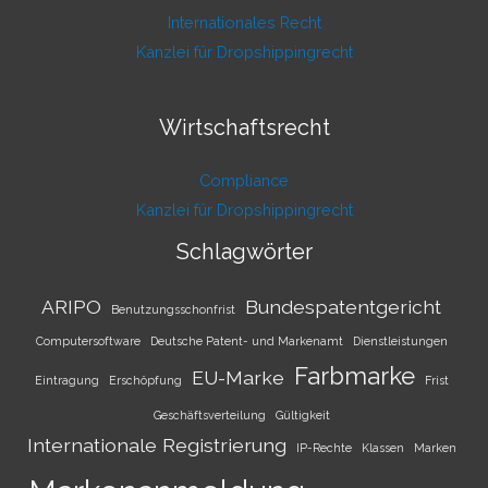
Internationales Recht
Kanzlei für Dropshippingrecht
Wirtschaftsrecht
Compliance
Kanzlei für Dropshippingrecht
Schlagwörter
ARIPO
Bundespatentgericht
Benutzungsschonfrist
Computersoftware
Deutsche Patent- und Markenamt
Dienstleistungen
Farbmarke
EU-Marke
Eintragung
Erschöpfung
Frist
Geschäftsverteilung
Gültigkeit
Internationale Registrierung
IP-Rechte
Klassen
Marken