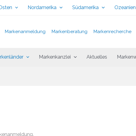
 Osten
Nordamerika
Südamerika
Ozeanien
Markenanmeldung
Markenberatung
Markenrecherche
rkenländer
Markenkanzlei
Aktuelles
Markenw
rkenanmeldung.