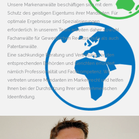
Unsere Markenanwälte beschäftigen sich mit dem
Schutz des geistigen Eigentums ihrer Mandanten. Für
optimale Ergebnisse sind Spezialisierungen
erforderlich. In unserem Team arbeiten daher sowohl
Fachanwälte für Gewerblichen Rechtsschutz als auch
Patent­anwälte.
Eine sachkundige Beratung und Vertretung vor den
entsprechenden Behörden und Gerichten erfordert
nämlich Professionalität und Fach­kompetenz. Wir
vertreten unsere Mandanten im Marken­recht und helfen
Ihnen bei der Durch­setzung Ihrer unter­nehmerischen
Ideen­findung.