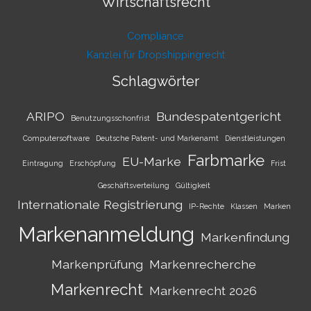
Wirtschaftsrecht
Compliance
Kanzlei für Dropshippingrecht
Schlagwörter
ARIPO
Bundespatentgericht
Benutzungsschonfrist
Computersoftware
Deutsche Patent- und Markenamt
Dienstleistungen
Farbmarke
EU-Marke
Eintragung
Erschöpfung
Frist
Geschäftsverteilung
Gültigkeit
Internationale Registrierung
IP-Rechte
Klassen
Marken
Markenanmeldung
Markenfindung
Markenprüfung
Markenrecherche
Markenrecht
Markenrecht 2026