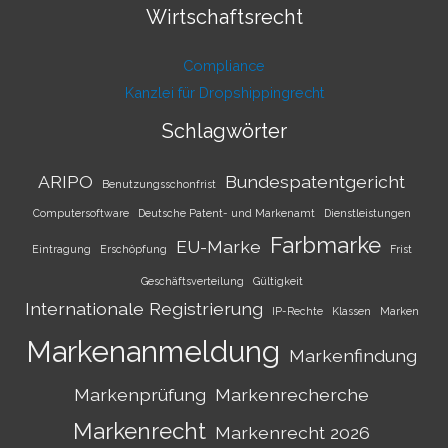
Wirtschaftsrecht
Compliance
Kanzlei für Dropshippingrecht
Schlagwörter
ARIPO
Bundespatentgericht
Benutzungsschonfrist
Computersoftware
Deutsche Patent- und Markenamt
Dienstleistungen
Farbmarke
EU-Marke
Eintragung
Erschöpfung
Frist
Geschäftsverteilung
Gültigkeit
Internationale Registrierung
IP-Rechte
Klassen
Marken
Markenanmeldung
Markenfindung
Markenprüfung
Markenrecherche
Markenrecht
Markenrecht 2026