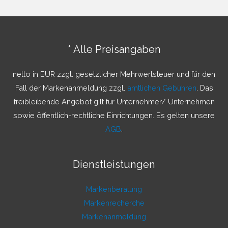
h
e
n
* Alle Preisangaben
n
a
netto in EUR zzgl. gesetzlicher Mehrwertsteuer und für den
c
Fall der Markenanmeldung zzgl.
amtlichen Gebühren
. Das
h
freibleibende Angebot gilt für Unternehmer/ Unternehmen
:
sowie öffentlich-rechtliche Einrichtungen. Es gelten unsere
AGB
.
Dienstleistungen
Markenberatung
Markenrecherche
Markenanmeldung