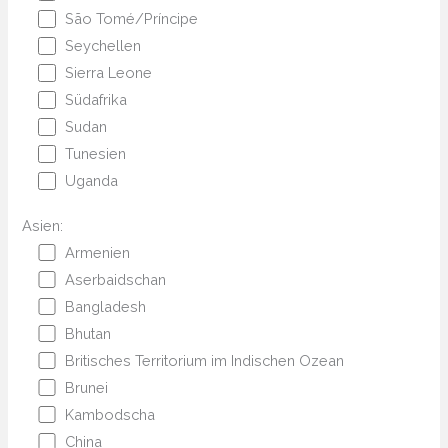
São Tomé/Príncipe
Seychellen
Sierra Leone
Südafrika
Sudan
Tunesien
Uganda
Asien:
Armenien
Aserbaidschan
Bangladesh
Bhutan
Britisches Territorium im Indischen Ozean
Brunei
Kambodscha
China