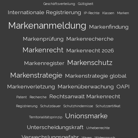
Geschäftsverteilung
Gültigkeit
Internationale Registrierung
IP-Rechte
Klassen
Marken
Markenanmeldung
Markenfindung
Markenprüfung
Markenrecherche
Markenrecht
Markenrecht 2026
Markenschutz
Markenregister
Markenstrategie
Markenstrategie global
Markenverletzung
Markenüberwachung
OAPI
Rechtsanwalt Markenrecht
Patent
Recherche
Registrierung
Schutzdauer
Schutzhindernisse
Schutzzertifikat
Unionsmarke
Territorialitätsprinzip
Unterscheidungskraft
Urheberrechte
Verwechslungsgefahr
Waren
Widerspruch