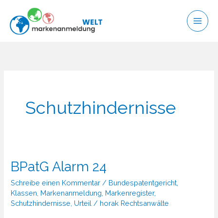
Zum
Inhalt
springen
Schutzhindernisse
BPatG Alarm 24
Schreibe einen Kommentar
/
Bundespatentgericht
,
Klassen
,
Markenanmeldung
,
Markenregister
,
Schutzhindernisse
,
Urteil
/
horak Rechtsanwälte