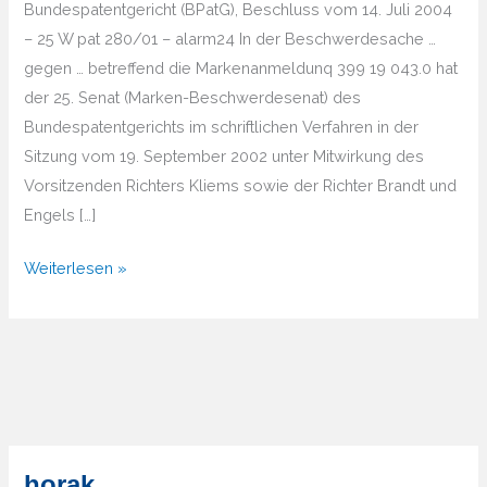
Bundespatentgericht (BPatG), Beschluss vom 14. Juli 2004
– 25 W pat 280/01 – alarm24 In der Beschwerdesache …
gegen … betreffend die Markenanmeldunq 399 19 043.0 hat
der 25. Senat (Marken-Beschwerdesenat) des
Bundespatentgerichts im schriftlichen Verfahren in der
Sitzung vom 19. September 2002 unter Mitwirkung des
Vorsitzenden Richters Kliems sowie der Richter Brandt und
Engels […]
BPatG
Weiterlesen »
Alarm
24
horak.