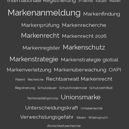
Internationale Registrierung
IP-Rechte
Klassen
Marken
Markenanmeldung
Markenfindung
Markenprüfung
Markenrecherche
Markenrecht
Markenrecht 2026
Markenschutz
Markenregister
Markenstrategie
Markenstrategie global
Markenverletzung
Markenüberwachung
OAPI
Rechtsanwalt Markenrecht
Patent
Recherche
Registrierung
Schutzdauer
Schutzhindernisse
Schutzzertifikat
Unionsmarke
Territorialitätsprinzip
Unterscheidungskraft
Urheberrechte
Verwechslungsgefahr
Waren
Widerspruch
Ähnlichkeitsrecherche