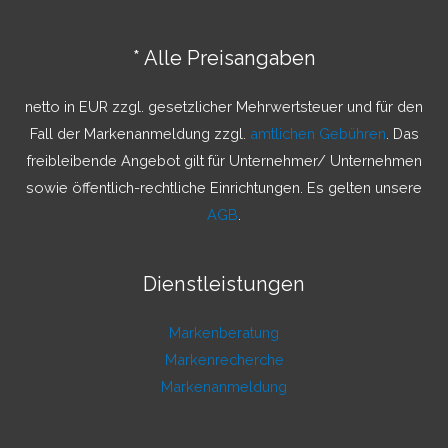
e
n
* Alle Preisangaben
n
a
netto in EUR zzgl. gesetzlicher Mehrwertsteuer und für den
c
Fall der Markenanmeldung zzgl.
amtlichen Gebühren
. Das
h
freibleibende Angebot gilt für Unternehmer/ Unternehmen
:
sowie öffentlich-rechtliche Einrichtungen. Es gelten unsere
AGB
.
Dienstleistungen
Markenberatung
Markenrecherche
Markenanmeldung