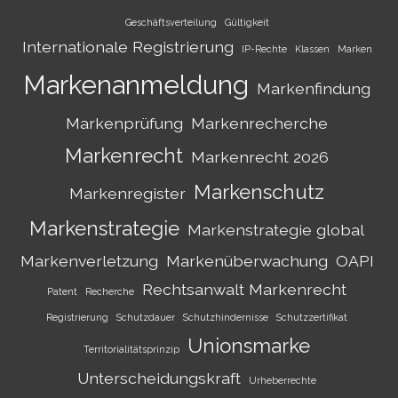
Geschäftsverteilung
Gültigkeit
Internationale Registrierung
IP-Rechte
Klassen
Marken
Markenanmeldung
Markenfindung
Markenprüfung
Markenrecherche
Markenrecht
Markenrecht 2026
Markenschutz
Markenregister
Markenstrategie
Markenstrategie global
Markenverletzung
Markenüberwachung
OAPI
Rechtsanwalt Markenrecht
Patent
Recherche
Registrierung
Schutzdauer
Schutzhindernisse
Schutzzertifikat
Unionsmarke
Territorialitätsprinzip
Unterscheidungskraft
Urheberrechte