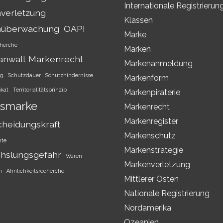
Internationale Registrierun
verletzung
Klassen
nüberwachung
OAPI
Marke
herche
Marken
anwalt Markenrecht
Markenanmeldung
ng
Schutzdauer
Schutzhindernisse
Markenform
ikat
Territorialitätsprinzip
Markenpiraterie
smarke
Markenrecht
Markenregister
cheidungskraft
Markenschutz
hte
Markenstrategie
hslungsgefahr
Waren
Markenverletzung
h
Ähnlichkeitsrecherche
Mittlerer Osten
Nationale Registrierung
Nordamerika
Ozeanien