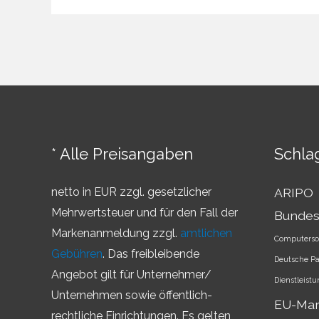
–
Überblick
über
die
Markenländer
* Alle Preisangaben
Schla
netto in EUR zzgl. gesetzlicher
ARIPO
Mehrwertsteuer und für den Fall der
Bundes
Markenanmeldung zzgl.
amtlichen
Computerso
Gebühren
. Das freibleibende
Deutsche P
Angebot gilt für Unternehmer/
Dienstleist
Unternehmen sowie öffentlich-
EU-Ma
rechtliche Einrichtungen. Es gelten