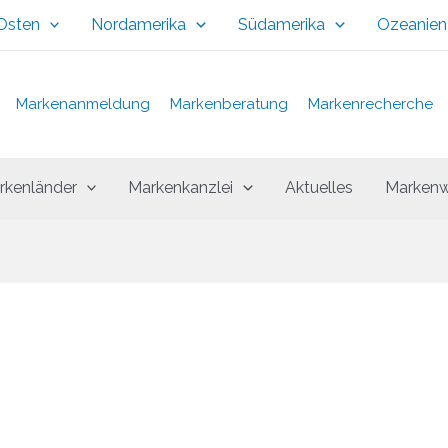
 Osten
Nordamerika
Südamerika
Ozeanien
Markenanmeldung
Markenberatung
Markenrecherche
rkenländer
Markenkanzlei
Aktuelles
Markenw