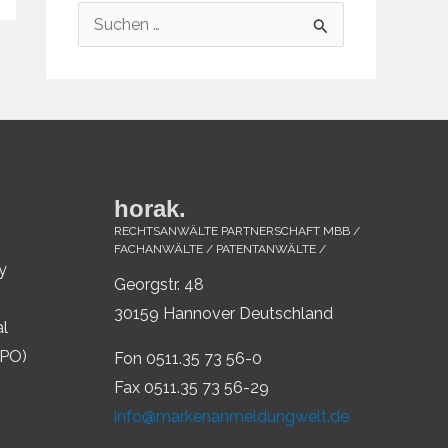
S
u
c
h
e
n
horak.
n
RECHTSANWÄLTE PARTNERSCHAFT MBB /
a
FACHANWÄLTE / PATENTANWÄLTE /
y
c
Georgstr. 48
h
30159 Hannover Deutschland
al
:
IPO)
Fon 0511.35 73 56-0
Fax 0511.35 73 56-29
info@markenanmeldungwelt.de