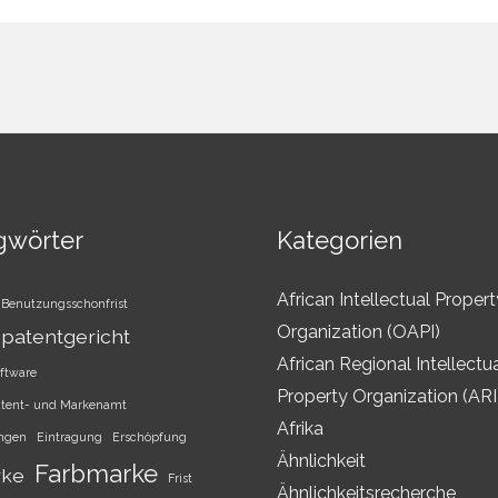
gwörter
Kategorien
African Intellectual Propert
Benutzungsschonfrist
Organization (OAPI)
patentgericht
African Regional Intellectu
ftware
Property Organization (AR
atent- und Markenamt
Afrika
ungen
Eintragung
Erschöpfung
Ähnlichkeit
Farbmarke
rke
Frist
Ähnlichkeitsrecherche