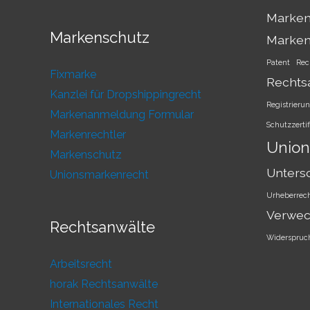
Marken
Markenschutz
Marke
Patent
Rec
Fixmarke
Rechts
Kanzlei für Dropshippingrecht
Registrieru
Markenanmeldung Formular
Schutzzertif
Markenrechtler
Union
Markenschutz
Unters
Unionsmarkenrecht
Urheberrec
Verwec
Rechtsanwälte
Widerspruc
Arbeitsrecht
horak Rechtsanwälte
Internationales Recht