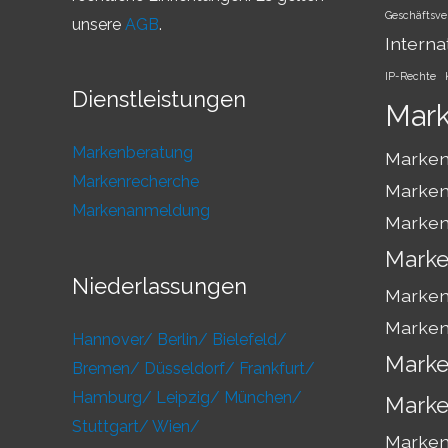
Geschäftsve
unsere
AGB
.
Interna
IP-Rechte
Dienstleistungen
Mar
Markenberatung
Marken
Markenrecherche
Marken
Markenanmeldung
Marken
Marke
Niederlassungen
Marken
Marken
Hannover/
Berlin/
Bielefeld/
Marke
Bremen/
Düsseldorf/
Frankfurt/
Hamburg/
Leipzig/
München/
Marke
Stuttgart/
Wien/
Markens