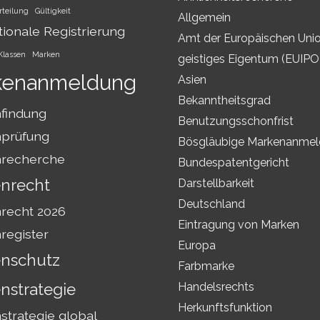
rteilung
Gültigkeit
Allgemein
tionale Registrierung
Amt der Europäischen Unio
Klassen
Marken
geistiges Eigentum (EUIPO
kenanmeldung
Asien
Bekanntheitsgrad
findung
Benutzungsschonfrist
prüfung
Bösgläubige Markenanme
recherche
Bundespatentgericht
nrecht
Darstellbarkeit
Deutschland
recht 2026
Eintragung von Marken
register
Europa
nschutz
Farbmarke
nstrategie
Handelsrechts
Herkunftsfunktion
trategie global