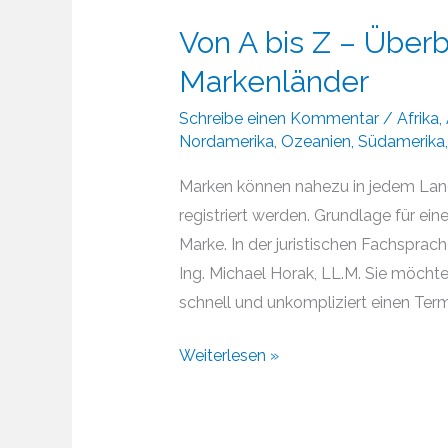
Von A bis Z – Überb
Markenländer
Schreibe einen Kommentar
/
Afrika
,
Nordamerika
,
Ozeanien
,
Südamerika
Marken können nahezu in jedem Land
registriert werden. Grundlage für ei
Marke. In der juristischen Fachsprach
Ing. Michael Horak, LL.M. Sie möcht
schnell und unkompliziert einen Termi
Von
Weiterlesen »
A
bis
Z