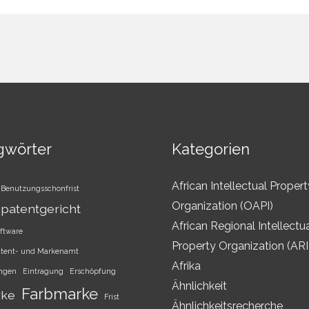
gwörter
Kategorien
African Intellectual Propert
Benutzungsschonfrist
Organization (OAPI)
patentgericht
African Regional Intellectu
ftware
Property Organization (AR
atent- und Markenamt
Afrika
ungen
Eintragung
Erschöpfung
Ähnlichkeit
Farbmarke
rke
Frist
Ähnlichkeitsrecherche