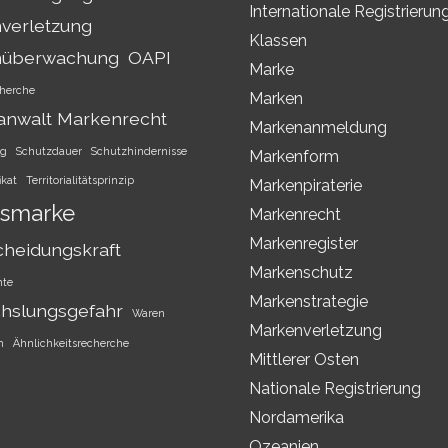
Internationale Registrierun
verletzung
Klassen
nüberwachung
OAPI
Marke
herche
Marken
anwalt Markenrecht
Markenanmeldung
ng
Schutzdauer
Schutzhindernisse
Markenform
ikat
Territorialitätsprinzip
Markenpiraterie
smarke
Markenrecht
Markenregister
cheidungskraft
Markenschutz
hte
Markenstrategie
hslungsgefahr
Waren
Markenverletzung
h
Ähnlichkeitsrecherche
Mittlerer Osten
Nationale Registrierung
Nordamerika
Ozeanien