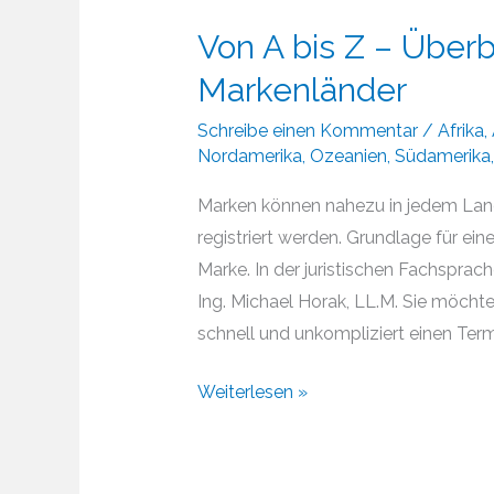
Von A bis Z – Überb
Markenländer
Schreibe einen Kommentar
/
Afrika
,
Nordamerika
,
Ozeanien
,
Südamerika
Marken können nahezu in jedem Land
registriert werden. Grundlage für ei
Marke. In der juristischen Fachsprach
Ing. Michael Horak, LL.M. Sie möcht
schnell und unkompliziert einen Termi
Von
Weiterlesen »
A
bis
Z