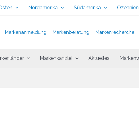
 Osten
Nordamerika
Südamerika
Ozeanien
Markenanmeldung
Markenberatung
Markenrecherche
rkenländer
Markenkanzlei
Aktuelles
Markenw