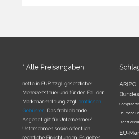
–
Überblick
über
die
Markenländer
* Alle Preisangaben
Schla
netto in EUR zzgl. gesetzlicher
ARIPO
Mehrwertsteuer und für den Fall der
Bundes
Markenanmeldung zzgl.
amtlichen
Computerso
Gebühren
. Das freibleibende
Deutsche P
Angebot gilt für Unternehmer/
Dienstleist
Unternehmen sowie öffentlich-
EU-Ma
rechtliche Einrichtungen. Es gelten