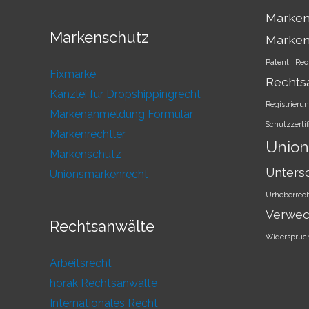
Marken
Markenschutz
Marke
Patent
Rec
Fixmarke
Rechts
Kanzlei für Dropshippingrecht
Registrieru
Markenanmeldung Formular
Schutzzertif
Markenrechtler
Union
Markenschutz
Unters
Unionsmarkenrecht
Urheberrec
Verwec
Rechtsanwälte
Widerspruc
Arbeitsrecht
horak Rechtsanwälte
Internationales Recht