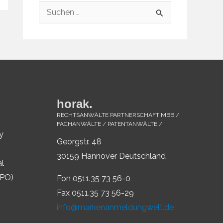
S
u
c
h
e
n
horak.
n
RECHTSANWÄLTE PARTNERSCHAFT MBB /
a
FACHANWÄLTE / PATENTANWÄLTE /
y
c
Georgstr. 48
h
30159 Hannover Deutschland
al
:
IPO)
Fon 0511.35 73 56-0
Fax 0511.35 73 56-29
info@markenanmeldungwelt.de