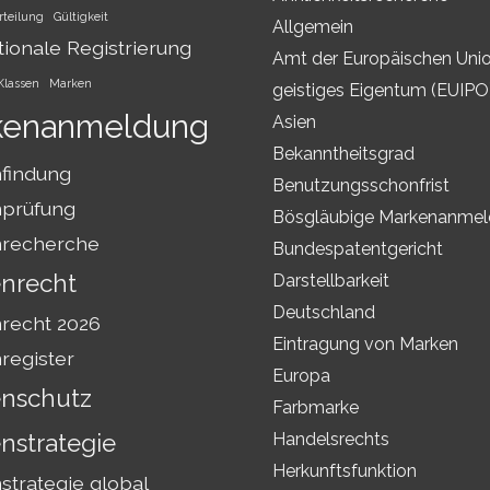
rteilung
Gültigkeit
Allgemein
tionale Registrierung
Amt der Europäischen Unio
Klassen
Marken
geistiges Eigentum (EUIPO
kenanmeldung
Asien
Bekanntheitsgrad
findung
Benutzungsschonfrist
prüfung
Bösgläubige Markenanme
recherche
Bundespatentgericht
nrecht
Darstellbarkeit
Deutschland
recht 2026
Eintragung von Marken
register
Europa
nschutz
Farbmarke
nstrategie
Handelsrechts
Herkunftsfunktion
trategie global