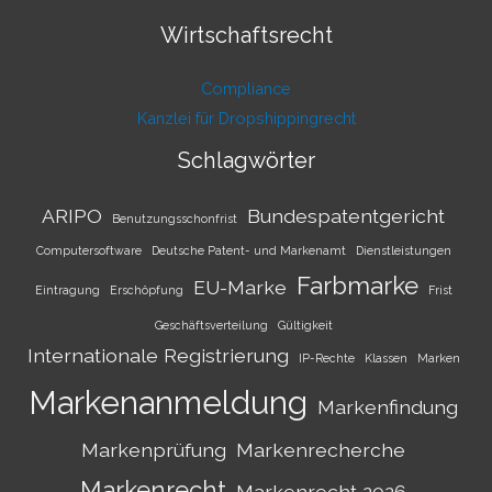
Wirtschaftsrecht
Compliance
Kanzlei für Dropshippingrecht
Schlagwörter
ARIPO
Bundespatentgericht
Benutzungsschonfrist
Computersoftware
Deutsche Patent- und Markenamt
Dienstleistungen
Farbmarke
EU-Marke
Eintragung
Erschöpfung
Frist
Geschäftsverteilung
Gültigkeit
Internationale Registrierung
IP-Rechte
Klassen
Marken
Markenanmeldung
Markenfindung
Markenprüfung
Markenrecherche
Markenrecht
Markenrecht 2026