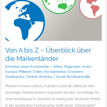
Von A bis Z – Überblick über
die Markenländer
Schreibe einen Kommentar
/
Afrika
,
Allgemein
,
Asien
,
Europa
,
Mittlerer Osten
,
Nordamerika
,
Ozeanien
,
Südamerika
,
Zentral-Amerika
/
horak Rechtsanwälte
Marken können nahezu in jedem Land der Welt bei den
jeweiligen Markenämtern registriert werden. Grundlage für
eine Anmeldung im Ausland ist häufig eine deutsche Marke.
In der juristischen Fachsprache heißt diese „Basismarke“.