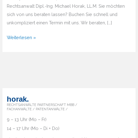
Rechtsanwalt Dipl.-Ing. Michael Horak, LL.M. Sie möchten
sich von uns beraten lassen? Buchen Sie schnell und
unkompliziert einen Termin mit uns. Wir beraten, […]
Von
Weiterlesen »
A
bis
Z
–
Überblick
über
die
horak.
Markenländer
RECHTSANWÄLTE PARTNERSCHAFT MBB /
FACHANWÄLTE / PATENTANWÄLTE /
9 – 13 Uhr (Mo – Fr)
14 – 17 Uhr (Mo – Di + Do)