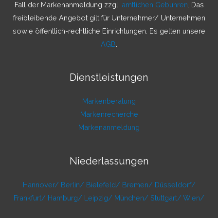
c
Fall der Markenanmeldung zzgl.
amtlichen Gebühren
. Das
h
freibleibende Angebot gilt für Unternehmer/ Unternehmen
:
sowie öffentlich-rechtliche Einrichtungen. Es gelten unsere
AGB
.
Dienstleistungen
Markenberatung
Markenrecherche
Markenanmeldung
Niederlassungen
Hannover/
Berlin/
Bielefeld/
Bremen/
Düsseldorf/
Frankfurt/
Hamburg/
Leipzig/
München/
Stuttgart/
Wien/