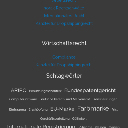
Arbeitsrecht
horak Rechtsanwälte
Internationales Recht
Kanzlei für Dropshippingrecht
Wirtschaftsrecht
Compliance
Kanzlei für Dropshippingrecht
Schlagwörter
ARIPO
Bundespatentgericht
Benutzungsschonfrist
Computersoftware
Deutsche Patent- und Markenamt
Dienstleistungen
Farbmarke
EU-Marke
Eintragung
Erschöpfung
Frist
Geschäftsverteilung
Gültigkeit
Internationale Registrierung
IP-Rechte
Klassen
Marken