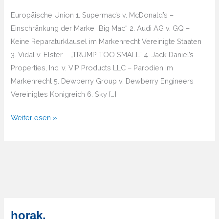
Europäische Union 1. Supermac’s v. McDonald’s –
Einschränkung der Marke „Big Mac“ 2. Audi AG v. GQ –
Keine Reparaturklausel im Markenrecht Vereinigte Staaten
3. Vidal v. Elster – „TRUMP TOO SMALL“ 4. Jack Daniel’s
Properties, Inc. v. VIP Products LLC – Parodien im
Markenrecht 5. Dewberry Group v. Dewberry Engineers
Vereinigtes Königreich 6. Sky […]
Entwicklung
Weiterlesen »
der
Rechtssprechung
im
internationalen
Markenrecht
horak.