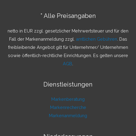
e
n
* Alle Preisangaben
n
a
netto in EUR zzgl. gesetzlicher Mehrwertsteuer und für den
c
Fall der Markenanmeldung zzgl.
amtlichen Gebühren
. Das
h
freibleibende Angebot gilt für Unternehmer/ Unternehmen
:
sowie öffentlich-rechtliche Einrichtungen. Es gelten unsere
AGB
.
Dienstleistungen
Markenberatung
Markenrecherche
Markenanmeldung