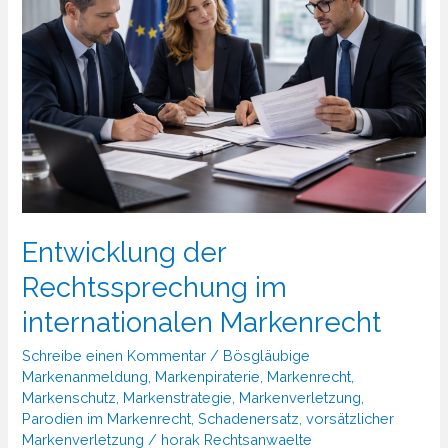
Entwicklung der
Rechtssprechung im
internationalen Markenrecht
Schreibe einen Kommentar
/
Bösgläubige
Markenanmeldung
,
Markenpiraterie
,
Markenrecht
,
Markenschutz
,
Markenstrategie
,
Markenverletzung
,
Parodien im Markenrecht
,
Schadenersatz
,
vorsätzlicher
Markenverletzung
/
horak Rechtsanwaelte