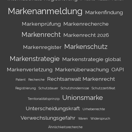
Markenanmeldung
Markenfindung
Markenprüfung
Markenrecherche
Markenrecht
Markenrecht 2026
Markenschutz
Markenregister
Markenstrategie
Markenstrategie global
Markenverletzung
Markenüberwachung
OAPI
Rechtsanwalt Markenrecht
Patent
Recherche
Registrierung
Schutzdauer
Schutzhindernisse
Schutzzertifikat
Unionsmarke
Territorialitätsprinzip
Unterscheidungskraft
Urheberrechte
Verwechslungsgefahr
Waren
Widerspruch
Ähnlichkeitsrecherche