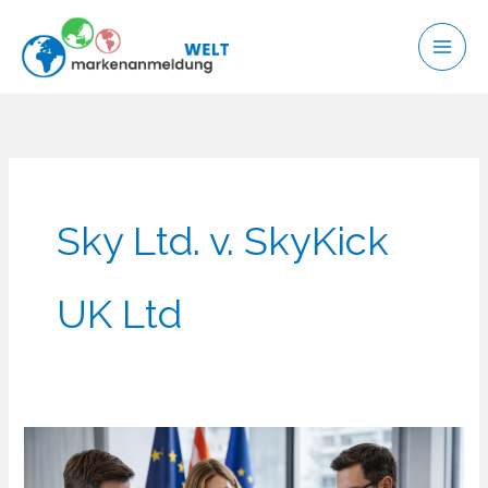
Zum
Inhalt
springen
Sky Ltd. v. SkyKick
UK Ltd