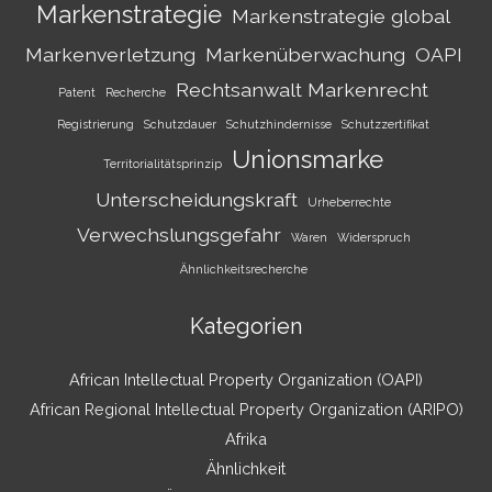
Markenstrategie
Markenstrategie global
Markenverletzung
Markenüberwachung
OAPI
Rechtsanwalt Markenrecht
Patent
Recherche
Registrierung
Schutzdauer
Schutzhindernisse
Schutzzertifikat
Unionsmarke
Territorialitätsprinzip
Unterscheidungskraft
Urheberrechte
Verwechslungsgefahr
Waren
Widerspruch
Ähnlichkeitsrecherche
Kategorien
African Intellectual Property Organization (OAPI)
African Regional Intellectual Property Organization (ARIPO)
Afrika
Ähnlichkeit