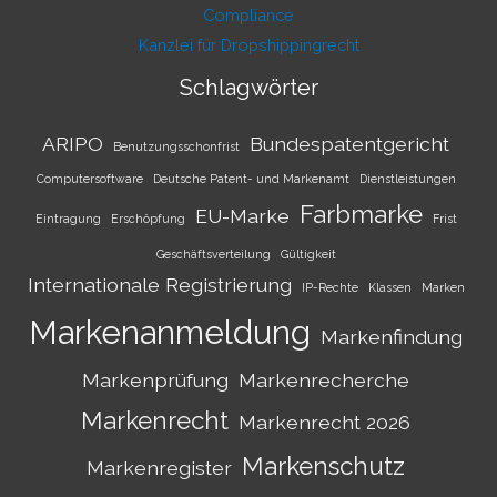
Compliance
Kanzlei für Dropshippingrecht
Schlagwörter
ARIPO
Bundespatentgericht
Benutzungsschonfrist
Computersoftware
Deutsche Patent- und Markenamt
Dienstleistungen
Farbmarke
EU-Marke
Eintragung
Erschöpfung
Frist
Geschäftsverteilung
Gültigkeit
Internationale Registrierung
IP-Rechte
Klassen
Marken
Markenanmeldung
Markenfindung
Markenprüfung
Markenrecherche
Markenrecht
Markenrecht 2026
Markenschutz
Markenregister