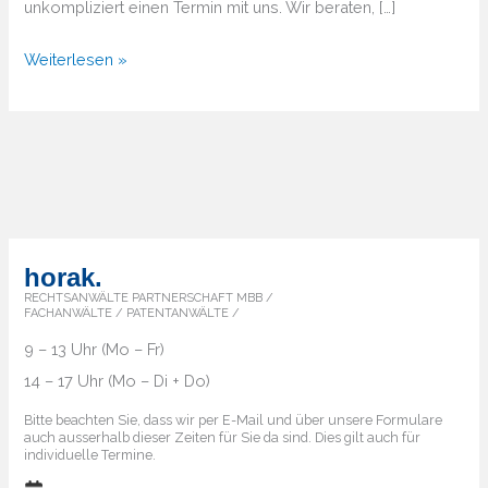
unkompliziert einen Termin mit uns. Wir beraten, […]
Von
Weiterlesen »
A
bis
Z
–
Überblick
über
die
horak.
Markenländer
RECHTSANWÄLTE PARTNERSCHAFT MBB /
FACHANWÄLTE / PATENTANWÄLTE /
9 – 13 Uhr (Mo – Fr)
14 – 17 Uhr (Mo – Di + Do)
Bitte beachten Sie, dass wir per E-Mail und über unsere Formulare
auch ausserhalb dieser Zeiten für Sie da sind. Dies gilt auch für
individuelle Termine.