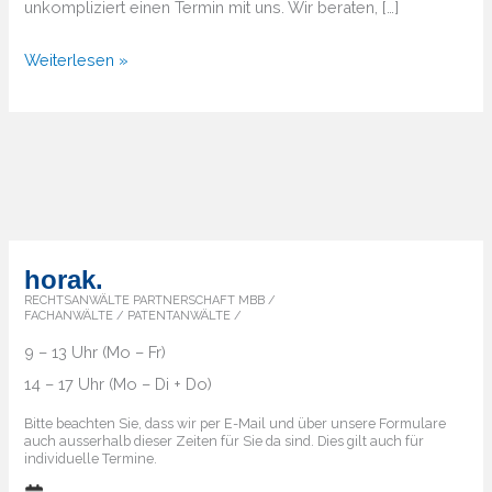
unkompliziert einen Termin mit uns. Wir beraten, […]
Von
Weiterlesen »
A
bis
Z
–
Überblick
über
die
horak.
Markenländer
RECHTSANWÄLTE PARTNERSCHAFT MBB /
FACHANWÄLTE / PATENTANWÄLTE /
9 – 13 Uhr (Mo – Fr)
14 – 17 Uhr (Mo – Di + Do)
Bitte beachten Sie, dass wir per E-Mail und über unsere Formulare
auch ausserhalb dieser Zeiten für Sie da sind. Dies gilt auch für
individuelle Termine.