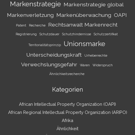
Markenstrategie
Markenstrategie global
Markenverletzung
Markenüberwachung
OAPI
Rechtsanwalt Markenrecht
Patent
Recherche
Registrierung
Schutzdauer
Schutzhindernisse
Schutzzertifikat
Unionsmarke
Territorialitätsprinzip
Unterscheidungskraft
Urheberrechte
Verwechslungsgefahr
Waren
Widerspruch
Ähnlichkeitsrecherche
Kategorien
African Intellectual Property Organization (OAPI)
African Regional Intellectual Property Organization (ARIPO)
Afrika
Ähnlichkeit