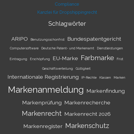
Compliance
Kanzlei für Dropshippingrecht
Schlagwörter
ARIPO
Bundespatentgericht
Benutzungsschonfrist
Computersoftware
Deutsche Patent- und Markenamt
Dienstleistungen
Farbmarke
EU-Marke
Eintragung
Erschöpfung
Frist
Geschäftsverteilung
Gültigkeit
Internationale Registrierung
IP-Rechte
Klassen
Marken
Markenanmeldung
Markenfindung
Markenprüfung
Markenrecherche
Markenrecht
Markenrecht 2026
Markenschutz
Markenregister